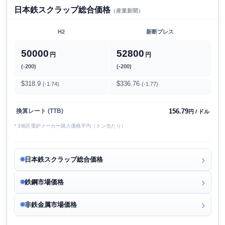
日本鉄スクラップ総合価格
（産業新聞）
H2
新断プレス
50000
52800
円
円
(-200)
(-200)
$318.9
$336.76
(-1.74)
(-1.77)
156.79
換算レート (TTB)
円 / ドル
* 3地区電炉メーカー購入価格平均（トン当たり）
日本鉄スクラップ総合価格
鉄鋼市場価格
非鉄金属市場価格