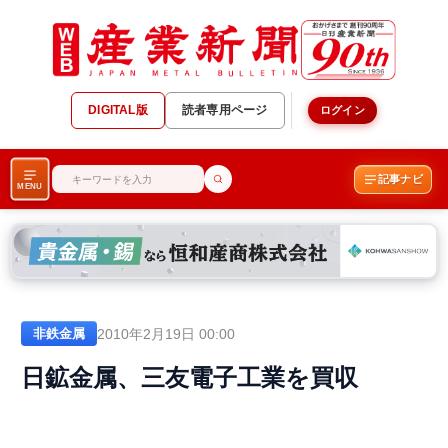
DIGITAL版
読者専用ページ
ログイン
記事ナビ
MENU
2010年2月19日 00:00
非鉄金属
日鉱金属、三友電子工業を買収