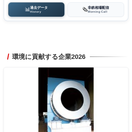
過去データ
非鉄相場配信
📊
🗞️
History
Morning Call
環境に貢献する企業2026