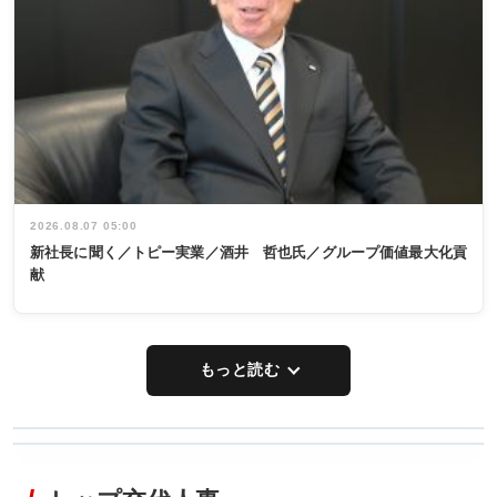
2026.08.07 05:00
新社長に聞く／トピー実業／酒井 哲也氏／グループ価値最大化貢
献
もっと読む
WORKING
RECYCLING
STYLE