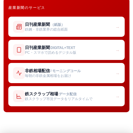
産業新聞のサービス
日刊産業新聞
（紙版）
→
鉄鋼・非鉄業界の総合紙面
日刊産業新聞
DIGITAL+TEXT
→
PC・スマホで読めるデジタル版
非鉄相場配信
/ モーニングコール
→
毎朝の非鉄金属相場をお届け
鉄スクラップ相場
データ配信
→
鉄スクラップ市況データをリアルタイムで