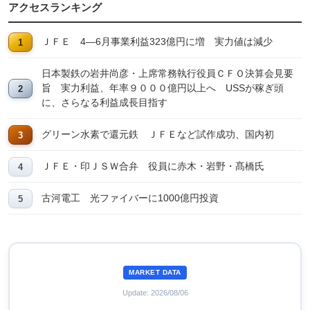
アクセスランキング
ＪＦＥ 4―6月事業利益323億円に増 実力値は減少
日本製鉄の岩井尚彦・上席常務執行役員ＣＦＯ決算会見要
旨 実力利益、年率９０００億円以上へ USSが稼ぎ頭
に、さらなる利益成長目指す
グリーン水素で還元鉄 ＪＦＥなど試作成功、国内初
ＪＦＥ・印ＪＳＷ合弁 役員に赤木・岩野・髙橋氏
古河電工 光ファイバーに1000億円投資
MARKET DATA
Update: 2026/08/06