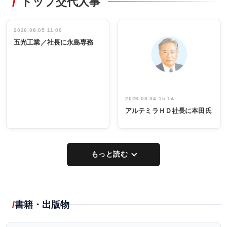
トップ交代人事
タックトレー
非鉄業界で
ディング 創
働く／女性
立30周年記念
管理職編
祝う 業界関
インタビュ
2026.08.05 11:00
INTERVIEW
INTERVIEW
係者ら220人
ー／社内ア
五光工業／社長に永島専務
出席
イデア発掘
し形に
2026.08.04 15:14
アルテミラＨＤ社長に本田氏
もっと読む
書籍・出版物