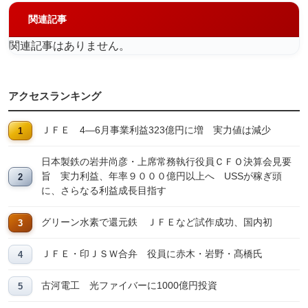
関連記事
関連記事はありません。
アクセスランキング
ＪＦＥ 4―6月事業利益323億円に増 実力値は減少
日本製鉄の岩井尚彦・上席常務執行役員ＣＦＯ決算会見要
旨 実力利益、年率９０００億円以上へ USSが稼ぎ頭
に、さらなる利益成長目指す
グリーン水素で還元鉄 ＪＦＥなど試作成功、国内初
ＪＦＥ・印ＪＳＷ合弁 役員に赤木・岩野・髙橋氏
古河電工 光ファイバーに1000億円投資