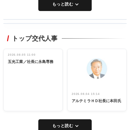
もっと読む
WORKING
RECYCLING
STYLE
トップ交代人事
タックトレー
非鉄業界で
ディング 創
働く／女性
立30周年記念
管理職編
祝う 業界関
インタビュ
2026.08.05 11:00
INTERVIEW
INTERVIEW
係者ら220人
ー／社内ア
五光工業／社長に永島専務
出席
イデア発掘
し形に
2026.08.04 15:14
アルテミラＨＤ社長に本田氏
もっと読む