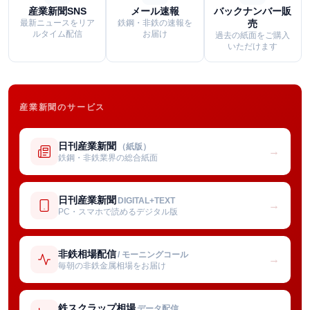
産業新聞SNS
メール速報
バックナンバー販
最新ニュースをリア
鉄鋼・非鉄の速報を
売
ルタイム配信
お届け
過去の紙面をご購入
いただけます
産業新聞のサービス
日刊産業新聞
（紙版）
→
鉄鋼・非鉄業界の総合紙面
日刊産業新聞
DIGITAL+TEXT
→
PC・スマホで読めるデジタル版
非鉄相場配信
/ モーニングコール
→
毎朝の非鉄金属相場をお届け
鉄スクラップ相場
データ配信