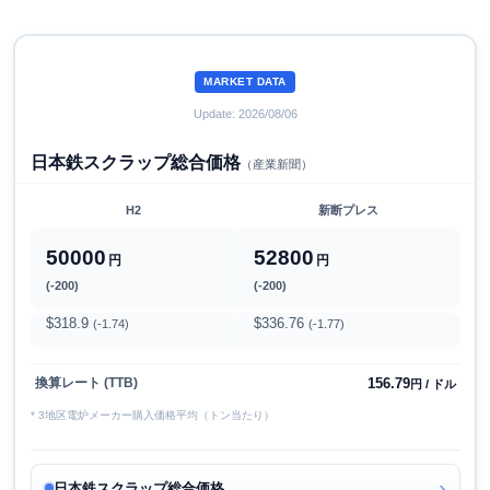
MARKET DATA
Update: 2026/08/06
日本鉄スクラップ総合価格
（産業新聞）
H2
新断プレス
50000
52800
円
円
(-200)
(-200)
$318.9
$336.76
(-1.74)
(-1.77)
156.79
換算レート (TTB)
円 / ドル
* 3地区電炉メーカー購入価格平均（トン当たり）
日本鉄スクラップ総合価格