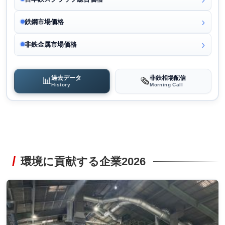
鉄鋼市場価格
非鉄金属市場価格
過去データ
非鉄相場配信
📊
🗞️
History
Morning Call
環境に貢献する企業2026