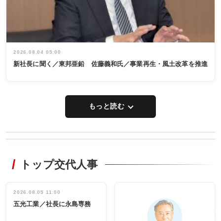
2026.08.04 05:00
新社長に聞く／東邦亜鉛 佐藤義和氏／事業再生・風土改革を推進
もっと読む
WORKING
RECYCLING
STYLE
トップ交代人事
タックトレー
非鉄業界で
ディング 創
働く／女性
立30周年記念
管理職編
祝う 業界関
インタビュ
2026.08.05 11:00
INTERVIEW
INTERVIEW
係者ら220人
ー／社内ア
五光工業／社長に永島専務
出席
イデア発掘
し形に