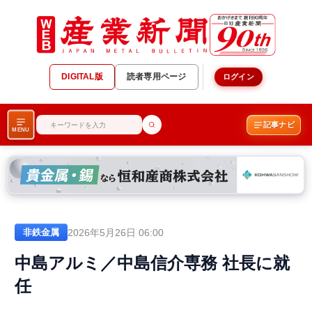
DIGITAL版
読者専用ページ
ログイン
記事ナビ
MENU
2026年5月26日 06:00
非鉄金属
中島アルミ／中島信介専務 社長に就
任