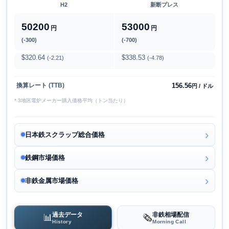
H2
新断プレス
50200
53000
円
円
(-300)
(-700)
$320.64
$338.53
(-2.21)
(-4.78)
156.56
換算レート (TTB)
円 / ドル
* 3地区電炉メーカー購入価格平均（トン当たり）
日本鉄スクラップ総合価格
鉄鋼市場価格
非鉄金属市場価格
過去データ
非鉄相場配信
📊
🗞️
History
Morning Call