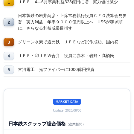
ＪＦＥ 4―6月事業利益323億円に増 実力値は減少
日本製鉄の岩井尚彦・上席常務執行役員ＣＦＯ決算会見要
旨 実力利益、年率９０００億円以上へ USSが稼ぎ頭
に、さらなる利益成長目指す
グリーン水素で還元鉄 ＪＦＥなど試作成功、国内初
ＪＦＥ・印ＪＳＷ合弁 役員に赤木・岩野・髙橋氏
古河電工 光ファイバーに1000億円投資
MARKET DATA
Update: 2026/08/05
日本鉄スクラップ総合価格
（産業新聞）