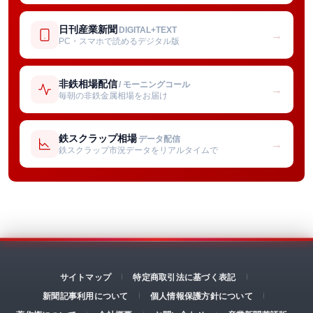
日刊産業新聞
DIGITAL+TEXT
→
PC・スマホで読めるデジタル版
非鉄相場配信
/ モーニングコール
→
毎朝の非鉄金属相場をお届け
鉄スクラップ相場
データ配信
→
鉄スクラップ市況データをリアルタイムで
サイトマップ
特定商取引法に基づく表記
新聞記事利用について
個人情報保護方針について