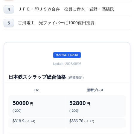
ＪＦＥ・印ＪＳＷ合弁 役員に赤木・岩野・髙橋氏
古河電工 光ファイバーに1000億円投資
MARKET DATA
Update: 2026/08/06
日本鉄スクラップ総合価格
（産業新聞）
H2
新断プレス
50000
52800
円
円
(-200)
(-200)
$318.9
$336.76
(-1.74)
(-1.77)