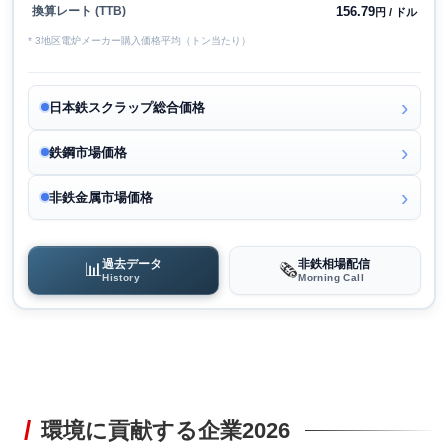
156.79
換算レート (TTB)
円 / ドル
* 3地区電炉メーカー購入価格平均（トン当たり）
日本鉄スクラップ総合価格
鉄鋼市場価格
非鉄金属市場価格
過去データ
非鉄相場配信
📊
🗞️
History
Morning Call
環境に貢献する企業2026