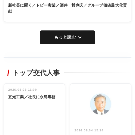
新社長に聞く／トピー実業／酒井 哲也氏／グループ価値最大化貢
献
もっと読む
WORKING
RECYCLING
STYLE
トップ交代人事
タックトレー
非鉄業界で
ディング 創
働く／女性
立30周年記念
管理職編
祝う 業界関
インタビュ
2026.08.05 11:00
INTERVIEW
INTERVIEW
係者ら220人
ー／社内ア
五光工業／社長に永島専務
出席
イデア発掘
し形に
2026.08.04 15:14