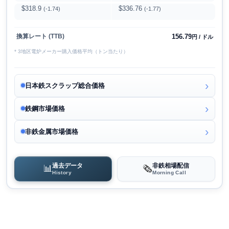
$318.9
$336.76
(-1.74)
(-1.77)
156.79
換算レート (TTB)
円 / ドル
* 3地区電炉メーカー購入価格平均（トン当たり）
日本鉄スクラップ総合価格
鉄鋼市場価格
非鉄金属市場価格
過去データ
非鉄相場配信
📊
🗞️
History
Morning Call