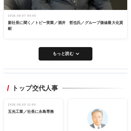
2026.08.07 05:00
新社長に聞く／トピー実業／酒井 哲也氏／グループ価値最大化貢
献
もっと読む
WORKING
RECYCLING
STYLE
トップ交代人事
タックトレー
非鉄業界で
ディング 創
働く／女性
立30周年記念
管理職編
祝う 業界関
インタビュ
2026.08.05 11:00
INTERVIEW
INTERVIEW
係者ら220人
ー／社内ア
五光工業／社長に永島専務
出席
イデア発掘
し形に