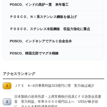
POSCO、インドの高炉一貫 来年着工
ＰＯＳＣＯ、Ｎｉ系ステンレス鋼板を値上げ
ＰＯＳＣＯ、ステンレス冷延鋼板 収益力強化に重点
POSCO、インドネシアでアルミ合金合弁
POSCO、韓国北部でマグネ精錬
アクセスランキング
ＪＦＥ 4―6月事業利益323億円に増 実力値は減少
日本製鉄の岩井尚彦・上席常務執行役員ＣＦＯ決算会見要
旨 実力利益、年率９０００億円以上へ USSが稼ぎ頭
に、さらなる利益成長目指す