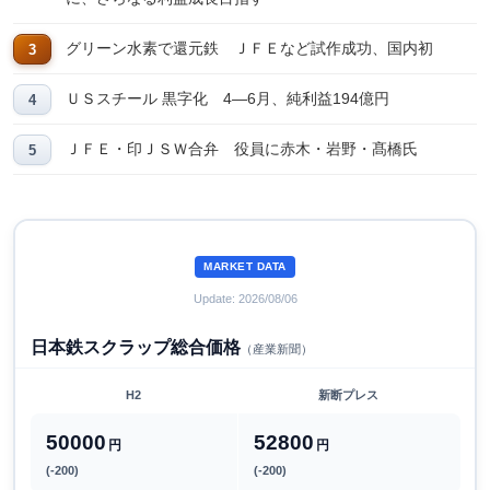
グリーン水素で還元鉄 ＪＦＥなど試作成功、国内初
ＵＳスチール 黒字化 4―6月、純利益194億円
ＪＦＥ・印ＪＳＷ合弁 役員に赤木・岩野・髙橋氏
MARKET DATA
Update: 2026/08/06
日本鉄スクラップ総合価格
（産業新聞）
H2
新断プレス
50000
52800
円
円
(-200)
(-200)