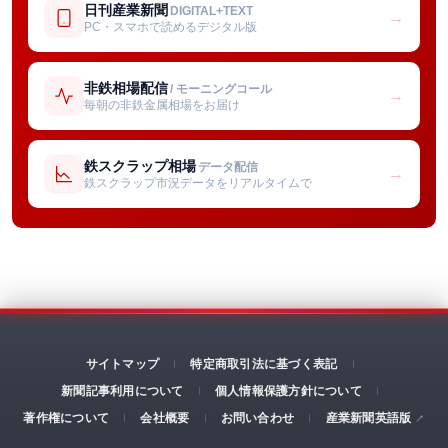
日刊産業新聞
DIGITAL+TEXT
→
PC・スマホで読めるデジタル版
非鉄相場配信
/ モーニングコール
→
毎朝の非鉄金属相場をお届け
鉄スクラップ相場
データ配信
→
鉄スクラップ市況データをリアルタイムで
サイトマップ
特定商取引法に基づく表記
新聞記事利用について
個人情報保護方針について
著作権について
会社概要
お問い合わせ
産業新聞英語版