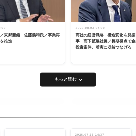
5:00
2026.08.03 05:00
く／東邦亜鉛 佐藤義和氏／事業再
商社の経営戦略 構造変化を見据
革を推進
事 髙下拡展社長／長期視点で企
投資案件、着実に収益つなげる
もっと読む
RECYCLING
タックトレー
ディング 創
立30周年記
INTERVIEW
念祝う 業界
2026.07.28 14:37