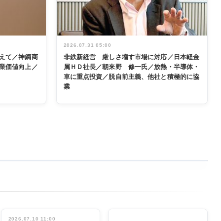
2026.07.31 05:00
えて／神鋼商
非鉄新経営 厳しさ増す市場に対応／日本軽金
業価値向上／
属ＨＤ社長／朝来野 修一氏／放熱・半導体・
車に重点投資／脱自前主義、他社と積極的に協
業
2026.07.10 11:00