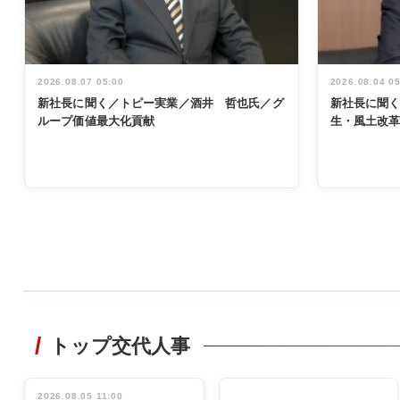
2026.08.07 05:00
2026.08.04 0
新社長に聞く／トピー実業／酒井 哲也氏／グ
新社長に聞
ループ価値最大化貢献
生・風土改
WORKING
STYLE
トップ交代人事
非鉄業界で
働く／女性
管理職編
2026.08.05 11:00
INTERVIEW