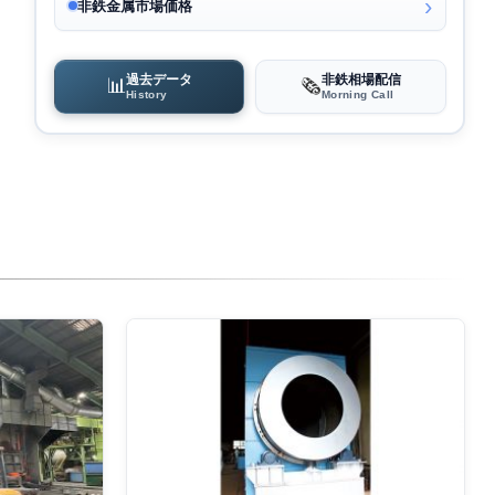
非鉄金属市場価格
過去データ
非鉄相場配信
📊
🗞️
History
Morning Call