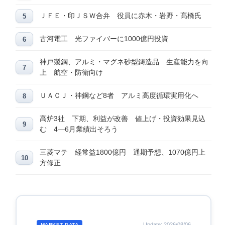
ＪＦＥ・印ＪＳＷ合弁 役員に赤木・岩野・髙橋氏
古河電工 光ファイバーに1000億円投資
神戸製鋼、アルミ・マグネ砂型鋳造品 生産能力を向
上 航空・防衛向け
ＵＡＣＪ・神鋼など8者 アルミ高度循環実用化へ
高炉3社 下期、利益が改善 値上げ・投資効果見込
む 4―6月業績出そろう
三菱マテ 経常益1800億円 通期予想、1070億円上
方修正
Update: 2026/08/06
MARKET DATA