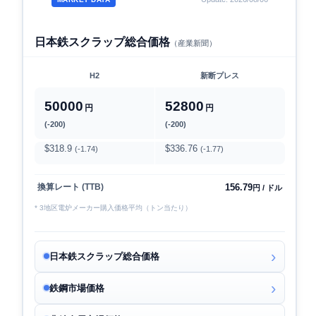
日本鉄スクラップ総合価格
（産業新聞）
H2
新断プレス
50000
52800
円
円
(-200)
(-200)
$318.9
$336.76
(-1.74)
(-1.77)
156.79
換算レート (TTB)
円 / ドル
* 3地区電炉メーカー購入価格平均（トン当たり）
日本鉄スクラップ総合価格
鉄鋼市場価格