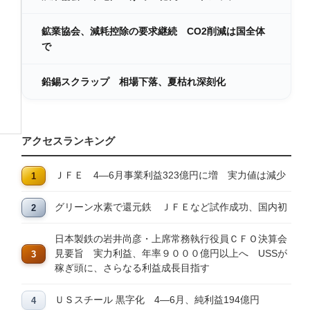
鉱業協会、減耗控除の要求継続 CO2削減は国全体
で
鉛錫スクラップ 相場下落、夏枯れ深刻化
アクセスランキング
ＪＦＥ 4―6月事業利益323億円に増 実力値は減少
グリーン水素で還元鉄 ＪＦＥなど試作成功、国内初
日本製鉄の岩井尚彦・上席常務執行役員ＣＦＯ決算会
見要旨 実力利益、年率９０００億円以上へ USSが
稼ぎ頭に、さらなる利益成長目指す
ＵＳスチール 黒字化 4―6月、純利益194億円