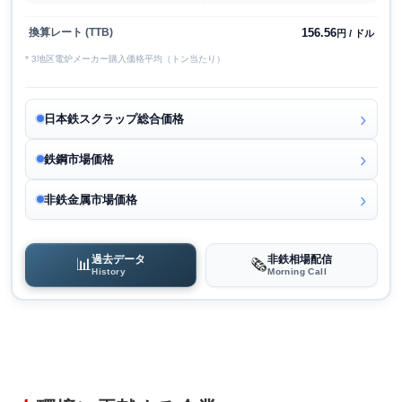
156.56
換算レート (TTB)
円 / ドル
* 3地区電炉メーカー購入価格平均（トン当たり）
日本鉄スクラップ総合価格
鉄鋼市場価格
非鉄金属市場価格
過去データ
非鉄相場配信
📊
🗞️
History
Morning Call