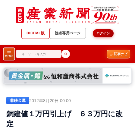
DIGITAL版
読者専用ページ
ログイン
記事ナビ
MENU
2012年8月20日 00:00
非鉄金属
銅建値１万円引上げ ６３万円に改
定