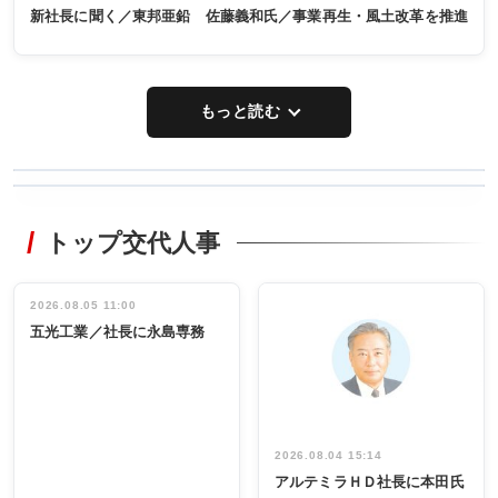
新社長に聞く／東邦亜鉛 佐藤義和氏／事業再生・風土改革を推進
もっと読む
WORKING
RECYCLING
STYLE
トップ交代人事
タックトレー
非鉄業界で
ディング 創
働く／女性
立30周年記念
管理職編
祝う 業界関
インタビュ
2026.08.05 11:00
INTERVIEW
INTERVIEW
係者ら220人
ー／社内ア
五光工業／社長に永島専務
出席
イデア発掘
し形に
2026.08.04 15:14
アルテミラＨＤ社長に本田氏