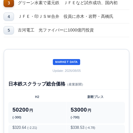
グリーン水素で還元鉄 ＪＦＥなど試作成功、国内初
ＪＦＥ・印ＪＳＷ合弁 役員に赤木・岩野・髙橋氏
古河電工 光ファイバーに1000億円投資
MARKET DATA
Update: 2026/08/05
日本鉄スクラップ総合価格
（産業新聞）
H2
新断プレス
50200
53000
円
円
(-300)
(-700)
$320.64
$338.53
(-2.21)
(-4.78)