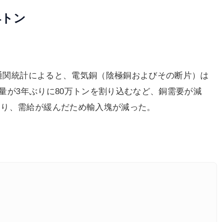
4トン
入通関統計によると、電気銅（陰極銅およびその断片）は
産量が3年ぶりに80万トンを割り込むなど、銅需要が減
なり、需給が緩んだため輸入塊が減った。