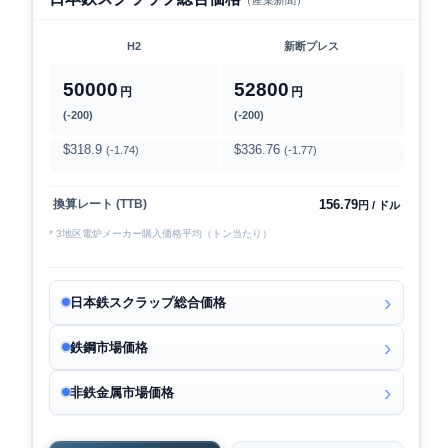
H2
新断プレス
50000
52800
円
円
(-200)
(-200)
$318.9
$336.76
(-1.74)
(-1.77)
156.79
換算レート (TTB)
円 / ドル
* 3地区電炉メーカー購入価格平均（トン当たり）
日本鉄スクラップ総合価格
鉄鋼市場価格
非鉄金属市場価格