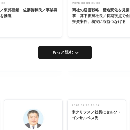
5:00
2026.08.03 05:00
く／東邦亜鉛 佐藤義和氏／事業再
商社の経営戦略 構造変化を見据
革を推進
事 髙下拡展社長／長期視点で企
投資案件、着実に収益つなげる
もっと読む
RECYCLING
タックトレー
ディング 創
立30周年記
INTERVIEW
念祝う 業界
2026.07.28 14:37
関係者ら220
米クリフス／社長にセルソ・
人出席
ゴンサルベス氏