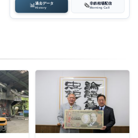
過去データ
非鉄相場配信
📊
🗞️
History
Morning Call