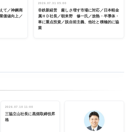
2026.07.31 05:00
えて／神鋼商
非鉄新経営 厳しさ増す市場に対応／日本軽金
業価値向上／
属ＨＤ社長／朝来野 修一氏／放熱・半導体・
車に重点投資／脱自前主義、他社と積極的に協
業
2026.07.10 11:00
三協立山社長に黒畑取締役昇
格