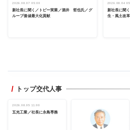
2026.08.07 05:00
2026.08.04 0
新社長に聞く／トピー実業／酒井 哲也氏／グ
新社長に聞
ループ価値最大化貢献
生・風土改
WORKING
STYLE
トップ交代人事
非鉄業界で
働く／女性
管理職編
2026.08.05 11:00
INTERVIEW
インタビュ
五光工業／社長に永島専務
ー／社内ア
イデア発掘
し形に