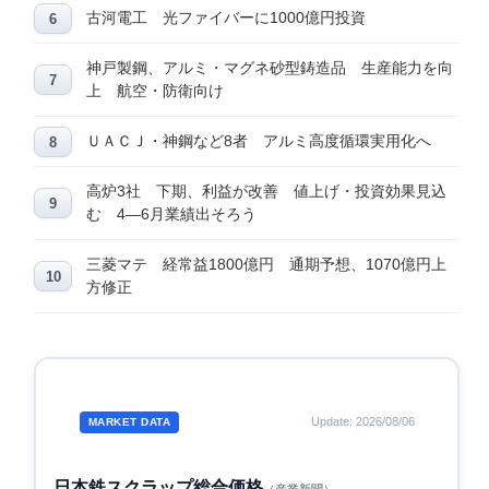
古河電工 光ファイバーに1000億円投資
神戸製鋼、アルミ・マグネ砂型鋳造品 生産能力を向
上 航空・防衛向け
ＵＡＣＪ・神鋼など8者 アルミ高度循環実用化へ
高炉3社 下期、利益が改善 値上げ・投資効果見込
む 4―6月業績出そろう
三菱マテ 経常益1800億円 通期予想、1070億円上
方修正
Update: 2026/08/06
MARKET DATA
日本鉄スクラップ総合価格
（産業新聞）