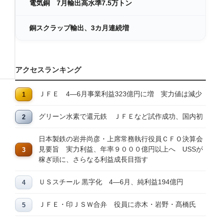
電気銅 7月輸出高水準7.5万トン
銅スクラップ輸出、3カ月連続増
アクセスランキング
ＪＦＥ 4―6月事業利益323億円に増 実力値は減少
グリーン水素で還元鉄 ＪＦＥなど試作成功、国内初
日本製鉄の岩井尚彦・上席常務執行役員ＣＦＯ決算会
見要旨 実力利益、年率９０００億円以上へ USSが
稼ぎ頭に、さらなる利益成長目指す
ＵＳスチール 黒字化 4―6月、純利益194億円
ＪＦＥ・印ＪＳＷ合弁 役員に赤木・岩野・髙橋氏