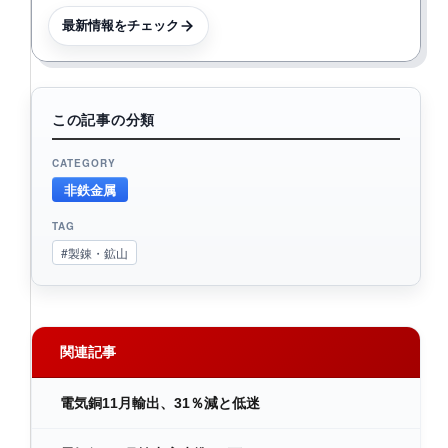
最新情報をチェック
この記事の分類
CATEGORY
非鉄金属
TAG
#製錬・鉱山
関連記事
電気銅11月輸出、31％減と低迷