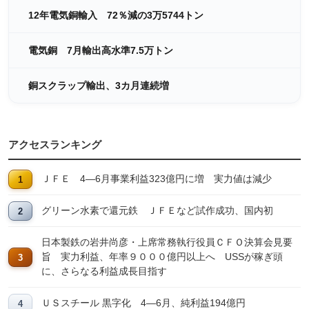
12年電気銅輸入 72％減の3万5744トン
電気銅 7月輸出高水準7.5万トン
銅スクラップ輸出、3カ月連続増
アクセスランキング
ＪＦＥ 4―6月事業利益323億円に増 実力値は減少
グリーン水素で還元鉄 ＪＦＥなど試作成功、国内初
日本製鉄の岩井尚彦・上席常務執行役員ＣＦＯ決算会見要
旨 実力利益、年率９０００億円以上へ USSが稼ぎ頭
に、さらなる利益成長目指す
ＵＳスチール 黒字化 4―6月、純利益194億円