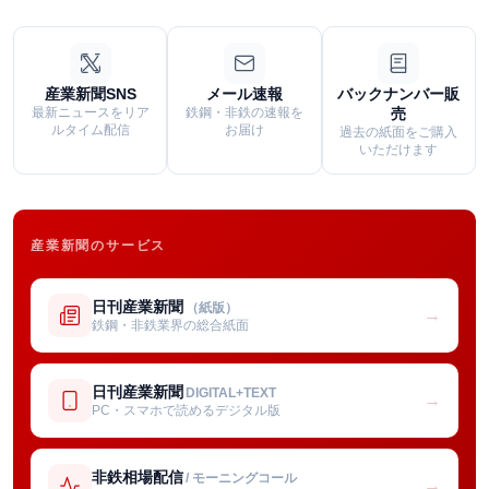
産業新聞SNS
メール速報
バックナンバー販
最新ニュースをリア
鉄鋼・非鉄の速報を
売
ルタイム配信
お届け
過去の紙面をご購入
いただけます
産業新聞のサービス
日刊産業新聞
（紙版）
→
鉄鋼・非鉄業界の総合紙面
日刊産業新聞
DIGITAL+TEXT
→
PC・スマホで読めるデジタル版
非鉄相場配信
/ モーニングコール
→