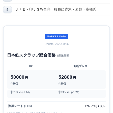
ＪＦＥ・印ＪＳＷ合弁 役員に赤木・岩野・髙橋氏
MARKET DATA
Update: 2026/08/06
日本鉄スクラップ総合価格
（産業新聞）
H2
新断プレス
50000
52800
円
円
(-200)
(-200)
$318.9
$336.76
(-1.74)
(-1.77)
156.79
換算レート (TTB)
円 / ドル