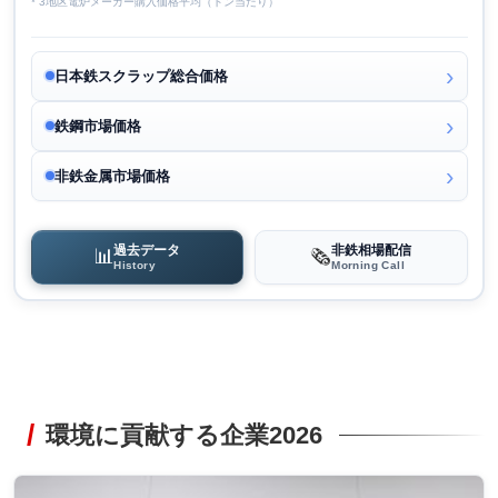
* 3地区電炉メーカー購入価格平均（トン当たり）
日本鉄スクラップ総合価格
鉄鋼市場価格
非鉄金属市場価格
過去データ
非鉄相場配信
📊
🗞️
History
Morning Call
環境に貢献する企業2026