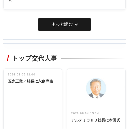
もっと読む
WORKING
RECYCLING
STYLE
トップ交代人事
タックトレー
非鉄業界で
ディング 創
働く／女性
立30周年記念
管理職編
祝う 業界関
インタビュ
2026.08.05 11:00
INTERVIEW
INTERVIEW
係者ら220人
ー／社内ア
五光工業／社長に永島専務
出席
イデア発掘
し形に
2026.08.04 15:14
アルテミラＨＤ社長に本田氏