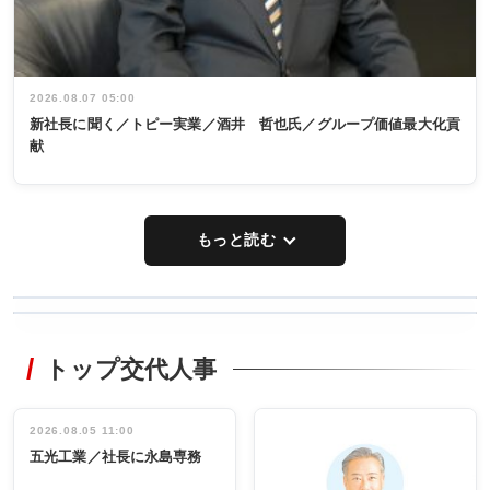
2026.08.07 05:00
新社長に聞く／トピー実業／酒井 哲也氏／グループ価値最大化貢
献
もっと読む
WORKING
RECYCLING
STYLE
トップ交代人事
タックトレー
非鉄業界で
ディング 創
働く／女性
立30周年記念
管理職編
祝う 業界関
インタビュ
2026.08.05 11:00
INTERVIEW
INTERVIEW
係者ら220人
ー／社内ア
五光工業／社長に永島専務
出席
イデア発掘