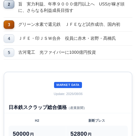
旨 実力利益、年率９０００億円以上へ USSが稼ぎ頭
に、さらなる利益成長目指す
グリーン水素で還元鉄 ＪＦＥなど試作成功、国内初
ＪＦＥ・印ＪＳＷ合弁 役員に赤木・岩野・髙橋氏
古河電工 光ファイバーに1000億円投資
MARKET DATA
Update: 2026/08/06
日本鉄スクラップ総合価格
（産業新聞）
H2
新断プレス
50000
52800
円
円