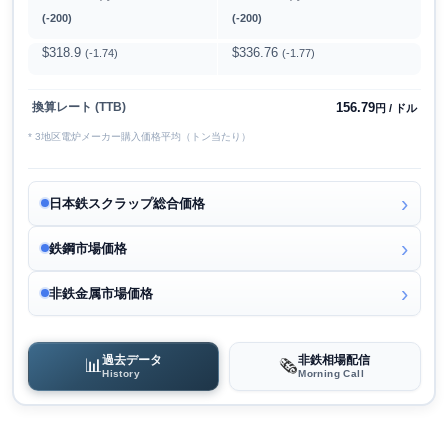
(-200)
(-200)
$318.9
$336.76
(-1.74)
(-1.77)
156.79
換算レート (TTB)
円 / ドル
* 3地区電炉メーカー購入価格平均（トン当たり）
日本鉄スクラップ総合価格
鉄鋼市場価格
非鉄金属市場価格
過去データ
非鉄相場配信
📊
🗞️
History
Morning Call