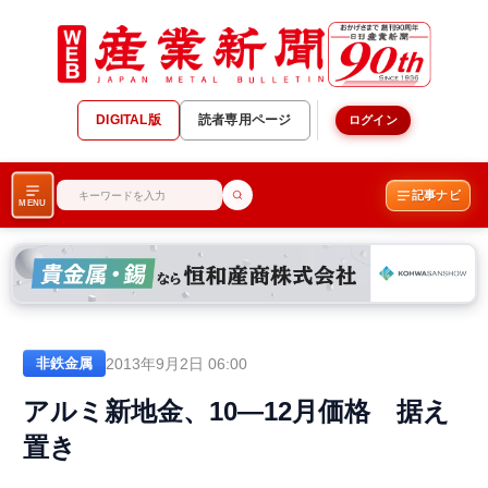
DIGITAL版
読者専用ページ
ログイン
記事ナビ
MENU
2013年9月2日 06:00
非鉄金属
アルミ新地金、10―12月価格 据え
置き