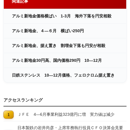
関連記事
アルミ新地金価格横ばい 1-3月 海外下落を円安相殺
アルミ新地金、４―６月 横ばい250円
アルミ新地金、据え置き 割増金下落も円安が相殺
アルミ新地金30円高、国内価格290円 10―12月
日鉄ステンレス 10―12月価格、フェロクロム据え置き
アクセスランキング
ＪＦＥ 4―6月事業利益323億円に増 実力値は減少
日本製鉄の岩井尚彦・上席常務執行役員ＣＦＯ決算会見要