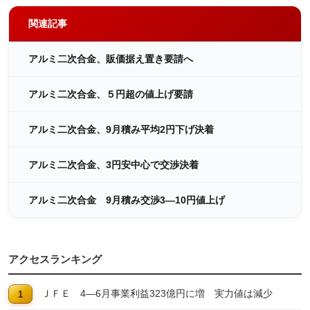
関連記事
アルミ二次合金、販価据え置き要請へ
アルミ二次合金、５円超の値上げ要請
アルミ二次合金、9月積み平均2円下げ決着
アルミ二次合金、3円安中心で交渉決着
アルミ二次合金 9月積み交渉3―10円値上げ
アクセスランキング
ＪＦＥ 4―6月事業利益323億円に増 実力値は減少