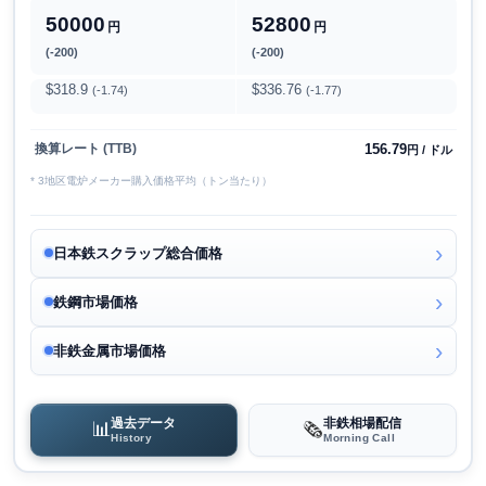
50000
52800
円
円
(-200)
(-200)
$318.9
$336.76
(-1.74)
(-1.77)
156.79
換算レート (TTB)
円 / ドル
* 3地区電炉メーカー購入価格平均（トン当たり）
日本鉄スクラップ総合価格
鉄鋼市場価格
非鉄金属市場価格
過去データ
非鉄相場配信
📊
🗞️
History
Morning Call