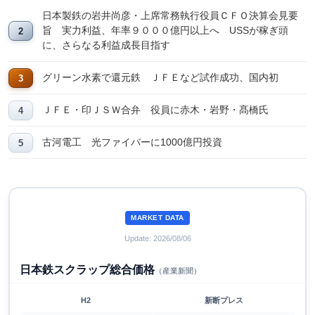
日本製鉄の岩井尚彦・上席常務執行役員ＣＦＯ決算会見要
旨 実力利益、年率９０００億円以上へ USSが稼ぎ頭
に、さらなる利益成長目指す
グリーン水素で還元鉄 ＪＦＥなど試作成功、国内初
ＪＦＥ・印ＪＳＷ合弁 役員に赤木・岩野・髙橋氏
古河電工 光ファイバーに1000億円投資
MARKET DATA
Update: 2026/08/06
日本鉄スクラップ総合価格
（産業新聞）
H2
新断プレス