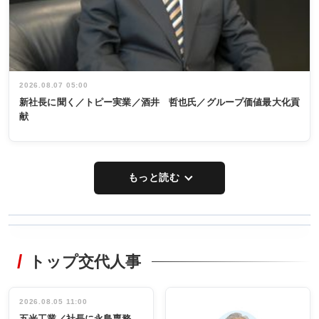
2026.08.07 05:00
新社長に聞く／トピー実業／酒井 哲也氏／グループ価値最大化貢
献
もっと読む
WORKING
RECYCLING
STYLE
トップ交代人事
タックトレー
非鉄業界で
ディング 創
働く／女性
立30周年記念
管理職編
祝う 業界関
インタビュ
2026.08.05 11:00
INTERVIEW
INTERVIEW
係者ら220人
ー／社内ア
五光工業／社長に永島専務