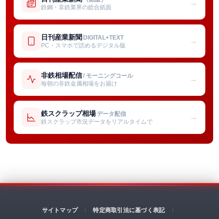
→
鉄鋼・非鉄業界の総合紙面
日刊産業新聞
DIGITAL+TEXT
→
PC・スマホで読めるデジタル版
非鉄相場配信
/ モーニングコール
→
毎朝の非鉄金属相場をお届け
鉄スクラップ相場
データ配信
→
鉄スクラップ市況データをリアルタイムで
サイトマップ
特定商取引法に基づく表記