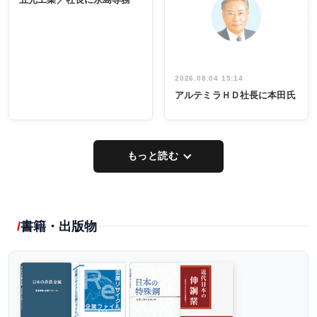
出席
イデア発掘
し形に
2026.08.04 15:14
アルテミラＨＤ社長に本田氏
もっと読む
書籍・出版物