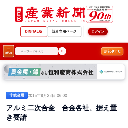
DIGITAL版
読者専用ページ
ログイン
記事ナビ
MENU
2015年9月28日 06:00
非鉄金属
アルミ二次合金 合金各社、据え置
き要請