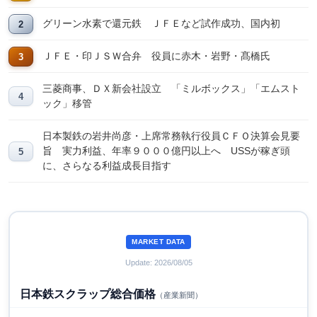
グリーン水素で還元鉄 ＪＦＥなど試作成功、国内初
ＪＦＥ・印ＪＳＷ合弁 役員に赤木・岩野・髙橋氏
三菱商事、ＤＸ新会社設立 「ミルボックス」「エムスト
ック」移管
日本製鉄の岩井尚彦・上席常務執行役員ＣＦＯ決算会見要
旨 実力利益、年率９０００億円以上へ USSが稼ぎ頭
に、さらなる利益成長目指す
MARKET DATA
Update: 2026/08/05
日本鉄スクラップ総合価格
（産業新聞）