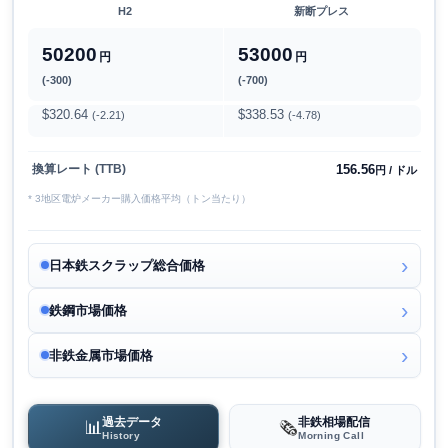
H2
新断プレス
50200
53000
円
円
(-300)
(-700)
$320.64
$338.53
(-2.21)
(-4.78)
156.56
換算レート (TTB)
円 / ドル
* 3地区電炉メーカー購入価格平均（トン当たり）
日本鉄スクラップ総合価格
鉄鋼市場価格
非鉄金属市場価格
過去データ
非鉄相場配信
📊
🗞️
History
Morning Call