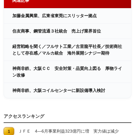
関連記事
加藤金属興業、広東省東莞にスリッター拠点
住友商事、鋼管流通３社統合 売上げ業界首位
経営戦略を聞く／フルサト工業／古里龍平社長／技術商社
として存在感／マルカ統合 海外展開シナジー期待
神商非鉄、大阪ＣＣ 安全対策・品質向上図る 厚物ライ
ン改修
神商非鉄、大阪コイルセンターに新設備導入検討
アクセスランキング
ＪＦＥ 4―6月事業利益323億円に増 実力値は減少