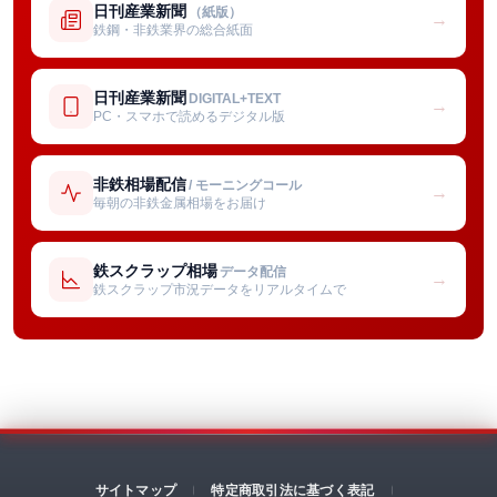
日刊産業新聞
（紙版）
→
鉄鋼・非鉄業界の総合紙面
日刊産業新聞
DIGITAL+TEXT
→
PC・スマホで読めるデジタル版
非鉄相場配信
/ モーニングコール
→
毎朝の非鉄金属相場をお届け
鉄スクラップ相場
データ配信
→
鉄スクラップ市況データをリアルタイムで
サイトマップ
特定商取引法に基づく表記