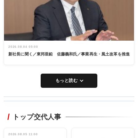
2026.08.04 05:00
新社長に聞く／東邦亜鉛 佐藤義和氏／事業再生・風土改革を推進
もっと読む
WORKING
RECYCLING
STYLE
トップ交代人事
タックトレー
非鉄業界で
ディング 創
働く／女性
立30周年記念
管理職編
祝う 業界関
インタビュ
2026.08.05 11:00
INTERVIEW
INTERVIEW