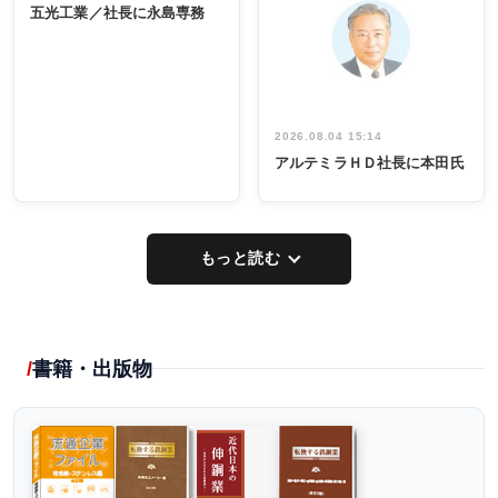
係者ら220人
ー／社内ア
五光工業／社長に永島専務
出席
イデア発掘
し形に
2026.08.04 15:14
アルテミラＨＤ社長に本田氏
もっと読む
書籍・出版物