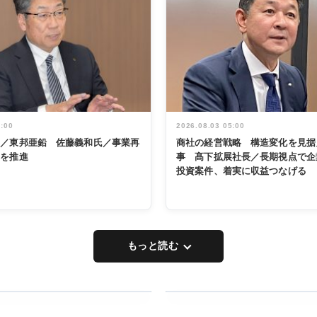
5:00
2026.08.03 05:00
く／東邦亜鉛 佐藤義和氏／事業再
商社の経営戦略 構造変化を見据
革を推進
事 髙下拡展社長／長期視点で企
投資案件、着実に収益つなげる
もっと読む
RECYCLING