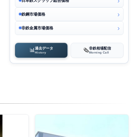
日本鉄スクラップ総合価格
鉄鋼市場価格
非鉄金属市場価格
過去データ
非鉄相場配信
📊
🗞️
History
Morning Call