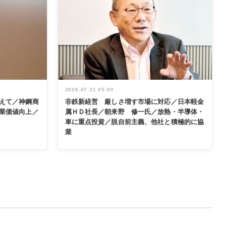
2026.07.31 05:00
えて／神鋼商
非鉄新経営 厳しさ増す市場に対応／日本軽金
業価値向上／
属ＨＤ社長／朝来野 修一氏／放熱・半導体・
車に重点投資／脱自前主義、他社と積極的に協
業