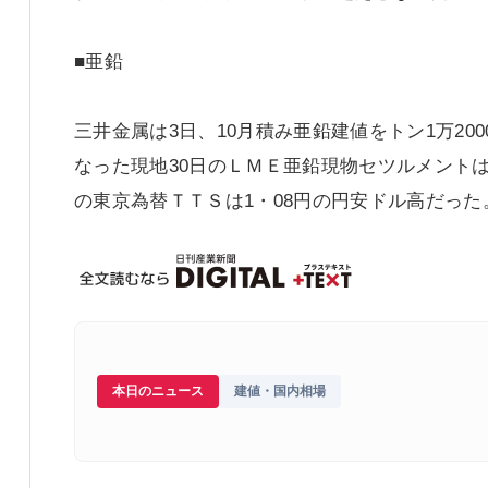
■亜鉛
三井金属は3日、10月積み亜鉛建値をトン1万20
なった現地30日のＬＭＥ亜鉛現物セツルメントは2
の東京為替ＴＴＳは1・08円の円安ドル高だった
本日のニュース
建値・国内相場