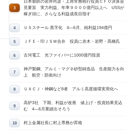
日本製鉄の岩井尚彦・上席常務執行役員ＣＦＯ決算会
見要旨 実力利益、年率９０００億円以上へ USSが
稼ぎ頭に、さらなる利益成長目指す
ＵＳスチール 黒字化 4―6月、純利益194億円
ＪＦＥ・印ＪＳＷ合弁 役員に赤木・岩野・髙橋氏
古河電工 光ファイバーに1000億円投資
神戸製鋼、アルミ・マグネ砂型鋳造品 生産能力を向
上 航空・防衛向け
ＵＡＣＪ・神鋼など8者 アルミ高度循環実用化へ
高炉3社 下期、利益が改善 値上げ・投資効果見込
む 4―6月業績出そろう
村上金属社長に村上専務が昇格