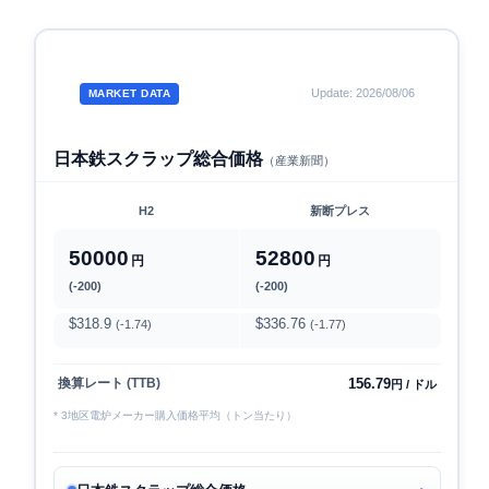
Update: 2026/08/06
MARKET DATA
日本鉄スクラップ総合価格
（産業新聞）
H2
新断プレス
50000
52800
円
円
(-200)
(-200)
$318.9
$336.76
(-1.74)
(-1.77)
156.79
換算レート (TTB)
円 / ドル
* 3地区電炉メーカー購入価格平均（トン当たり）