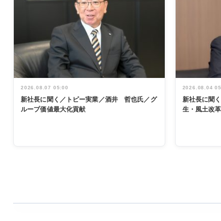
2026.08.07 05:00
2026.08.04 0
新社長に聞く／トピー実業／酒井 哲也氏／グ
新社長に聞
ループ価値最大化貢献
生・風土改
WORKING