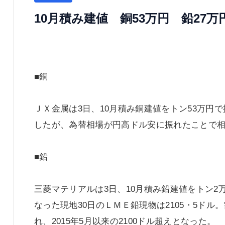
10月積み建値 銅53万円 鉛27万円
■銅
ＪＸ金属は3日、10月積み銅建値をトン53万
したが、為替相場が円高ドル安に振れたことで
■鉛
三菱マテリアルは3日、10月積み鉛建値をトン2万
なった現地30日のＬＭＥ鉛現物は2105・5ド
れ、2015年5月以来の2100ドル超えとなった。