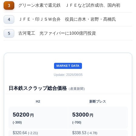
グリーン水素で還元鉄 ＪＦＥなど試作成功、国内初
ＪＦＥ・印ＪＳＷ合弁 役員に赤木・岩野・髙橋氏
古河電工 光ファイバーに1000億円投資
MARKET DATA
Update: 2026/08/05
日本鉄スクラップ総合価格
（産業新聞）
H2
新断プレス
50200
53000
円
円
(-300)
(-700)
$320.64
$338.53
(-2.21)
(-4.78)