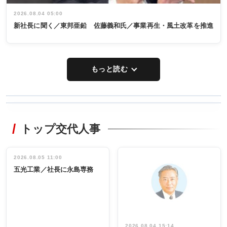
2026.08.04 05:00
新社長に聞く／東邦亜鉛 佐藤義和氏／事業再生・風土改革を推進
もっと読む
WORKING
RECYCLING
STYLE
トップ交代人事
タックトレー
非鉄業界で
ディング 創
働く／女性
立30周年記念
管理職編
祝う 業界関
インタビュ
2026.08.05 11:00
INTERVIEW
INTERVIEW
係者ら220人
ー／社内ア
五光工業／社長に永島専務
出席
イデア発掘
し形に
2026.08.04 15:14