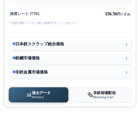
156.56
換算レート (TTB)
円 / ドル
* 3地区電炉メーカー購入価格平均（トン当たり）
日本鉄スクラップ総合価格
鉄鋼市場価格
非鉄金属市場価格
過去データ
非鉄相場配信
📊
🗞️
History
Morning Call