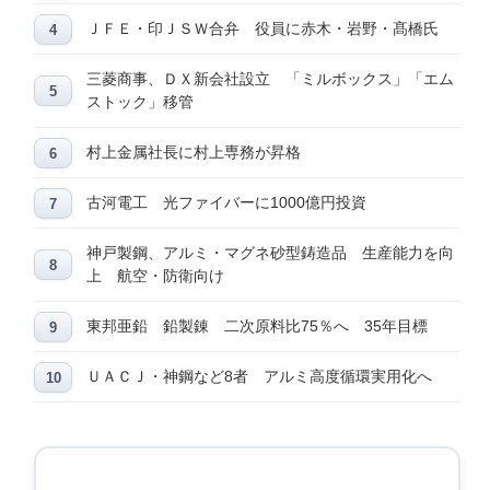
ＪＦＥ・印ＪＳＷ合弁 役員に赤木・岩野・髙橋氏
三菱商事、ＤＸ新会社設立 「ミルボックス」「エム
ストック」移管
村上金属社長に村上専務が昇格
古河電工 光ファイバーに1000億円投資
神戸製鋼、アルミ・マグネ砂型鋳造品 生産能力を向
上 航空・防衛向け
東邦亜鉛 鉛製錬 二次原料比75％へ 35年目標
ＵＡＣＪ・神鋼など8者 アルミ高度循環実用化へ