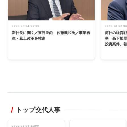
2026.08.04 05:00
2026.08.03 0
新社長に聞く／東邦亜鉛 佐藤義和氏／事業再
商社の経営
生・風土改革を推進
事 髙下拡
投資案件、
WORKING
STYLE
トップ交代人事
非鉄業界で
働く／女性
管理職編
2026.08.05 11:00
INTERVIEW