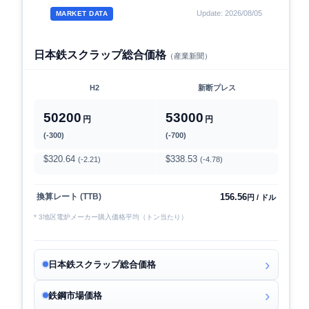
Update: 2026/08/05
MARKET DATA
日本鉄スクラップ総合価格
（産業新聞）
H2
新断プレス
50200
53000
円
円
(-300)
(-700)
$320.64
$338.53
(-2.21)
(-4.78)
156.56
換算レート (TTB)
円 / ドル
* 3地区電炉メーカー購入価格平均（トン当たり）
日本鉄スクラップ総合価格
鉄鋼市場価格