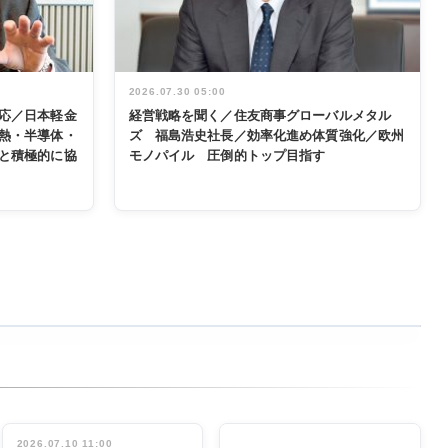
2026.07.30 05:00
応／日本軽金
経営戦略を聞く／住友商事グローバルメタル
熱・半導体・
ズ 福島浩史社長／効率化進め体質強化／欧州
と積極的に協
モノパイル 圧倒的トップ目指す
2026.07.10 11:00