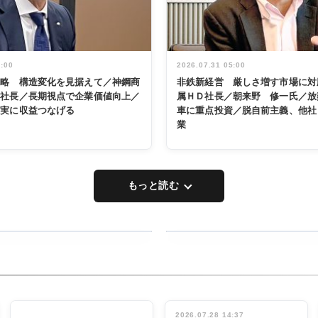
5:00
2026.07.31 05:00
戦略 構造変化を見据えて／神鋼商
非鉄新経営 厳しさ増す市場に対
展社長／長期視点で企業価値向上／
属ＨＤ社長／朝来野 修一氏／放
着実に収益つなげる
車に重点投資／脱自前主義、他社
業
もっと読む
RECYCLING
タックトレー
ディング 創
立30周年記
INTERVIEW
念祝う 業界
2026.07.28 14:37