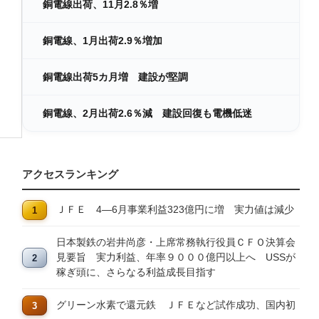
銅電線出荷、11月2.8％増
銅電線、1月出荷2.9％増加
銅電線出荷5カ月増 建設が堅調
銅電線、2月出荷2.6％減 建設回復も電機低迷
アクセスランキング
ＪＦＥ 4―6月事業利益323億円に増 実力値は減少
日本製鉄の岩井尚彦・上席常務執行役員ＣＦＯ決算会
見要旨 実力利益、年率９０００億円以上へ USSが
稼ぎ頭に、さらなる利益成長目指す
グリーン水素で還元鉄 ＪＦＥなど試作成功、国内初