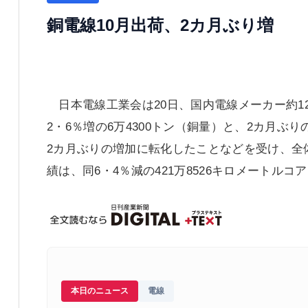
銅電線10月出荷、2カ月ぶり増
日本電線工業会は20日、国内電線メーカー約1
2・6％増の6万4300トン（銅量）と、2カ月
2カ月ぶりの増加に転化したことなどを受け、全
績は、同6・4％減の421万8526キロメートル
本日のニュース
電線