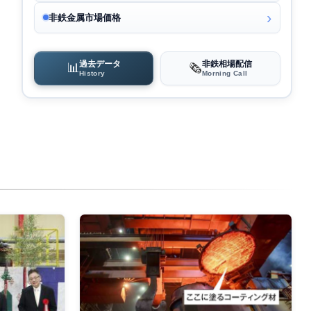
非鉄金属市場価格
過去データ
非鉄相場配信
📊
🗞️
History
Morning Call