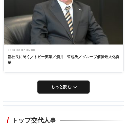
2026.08.07 05:00
新社長に聞く／トピー実業／酒井 哲也氏／グループ価値最大化貢
献
もっと読む
WORKING
RECYCLING
STYLE
トップ交代人事
タックトレー
非鉄業界で
ディング 創
働く／女性