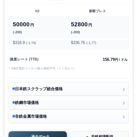
H2
新断プレス
50000
52800
円
円
(-200)
(-200)
$318.9
$336.76
(-1.74)
(-1.77)
156.79
換算レート (TTB)
円 / ドル
* 3地区電炉メーカー購入価格平均（トン当たり）
日本鉄スクラップ総合価格
鉄鋼市場価格
非鉄金属市場価格
過去データ
非鉄相場配信