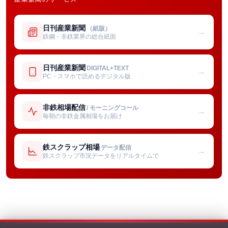
日刊産業新聞
（紙版）
→
鉄鋼・非鉄業界の総合紙面
日刊産業新聞
DIGITAL+TEXT
→
PC・スマホで読めるデジタル版
非鉄相場配信
/ モーニングコール
→
毎朝の非鉄金属相場をお届け
鉄スクラップ相場
データ配信
→
鉄スクラップ市況データをリアルタイムで