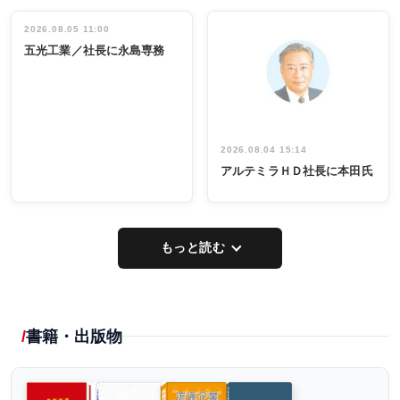
立30周年記念
管理職編
祝う 業界関
インタビュ
2026.08.05 11:00
INTERVIEW
INTERVIEW
係者ら220人
ー／社内ア
五光工業／社長に永島専務
出席
イデア発掘
し形に
2026.08.04 15:14
アルテミラＨＤ社長に本田氏
もっと読む
書籍・出版物