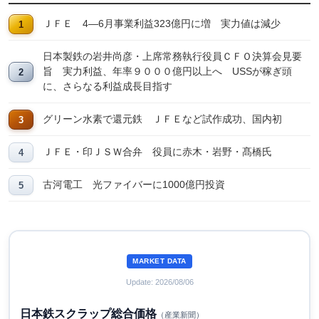
ＪＦＥ 4―6月事業利益323億円に増 実力値は減少
日本製鉄の岩井尚彦・上席常務執行役員ＣＦＯ決算会見要
旨 実力利益、年率９０００億円以上へ USSが稼ぎ頭
に、さらなる利益成長目指す
グリーン水素で還元鉄 ＪＦＥなど試作成功、国内初
ＪＦＥ・印ＪＳＷ合弁 役員に赤木・岩野・髙橋氏
古河電工 光ファイバーに1000億円投資
MARKET DATA
Update: 2026/08/06
日本鉄スクラップ総合価格
（産業新聞）