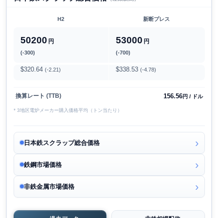
H2
新断プレス
50200
53000
円
円
(-300)
(-700)
$320.64
$338.53
(-2.21)
(-4.78)
156.56
換算レート (TTB)
円 / ドル
* 3地区電炉メーカー購入価格平均（トン当たり）
日本鉄スクラップ総合価格
鉄鋼市場価格
非鉄金属市場価格