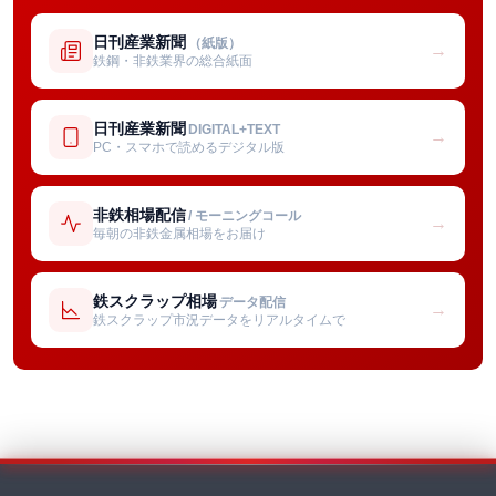
日刊産業新聞
（紙版）
→
鉄鋼・非鉄業界の総合紙面
日刊産業新聞
DIGITAL+TEXT
→
PC・スマホで読めるデジタル版
非鉄相場配信
/ モーニングコール
→
毎朝の非鉄金属相場をお届け
鉄スクラップ相場
データ配信
→
鉄スクラップ市況データをリアルタイムで