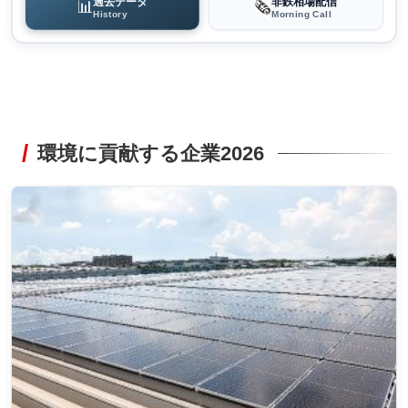
過去データ
非鉄相場配信
📊
🗞️
History
Morning Call
環境に貢献する企業2026