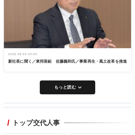
2026.08.04 05:00
新社長に聞く／東邦亜鉛 佐藤義和氏／事業再生・風土改革を推進
もっと読む
WORKING
RECYCLING
STYLE
トップ交代人事
タックトレー
非鉄業界で
ディング 創
働く／女性
立30周年記念
管理職編