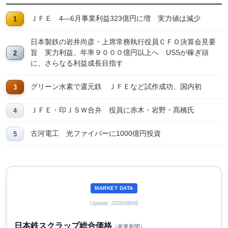
ＪＦＥ 4―6月事業利益323億円に増 実力値は減少
日本製鉄の岩井尚彦・上席常務執行役員ＣＦＯ決算会見要
旨 実力利益、年率９０００億円以上へ USSが稼ぎ頭
に、さらなる利益成長目指す
グリーン水素で還元鉄 ＪＦＥなど試作成功、国内初
ＪＦＥ・印ＪＳＷ合弁 役員に赤木・岩野・髙橋氏
古河電工 光ファイバーに1000億円投資
MARKET DATA
Update: 2026/08/05
日本鉄スクラップ総合価格
（産業新聞）