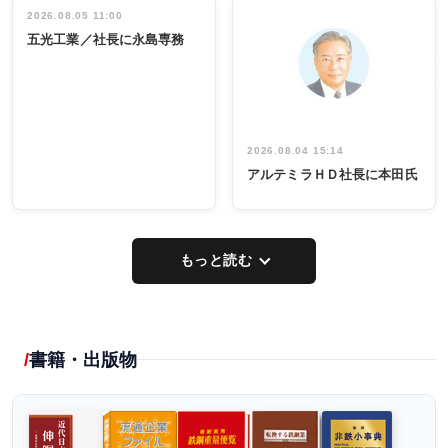
祝う 業界関
インタビュ
2026.08.05 11:00
INTERVIEW
INTERVIEW
係者ら220人
ー／社内ア
五光工業／社長に永島専務
出席
イデア発掘
し形に
2026.08.04 15:14
アルテミラＨＤ社長に本田氏
もっと読む
書籍・出版物