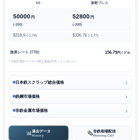
H2
新断プレス
50000
52800
円
円
(-200)
(-200)
$318.9
$336.76
(-1.74)
(-1.77)
156.79
換算レート (TTB)
円 / ドル
* 3地区電炉メーカー購入価格平均（トン当たり）
日本鉄スクラップ総合価格
鉄鋼市場価格
非鉄金属市場価格
過去データ
非鉄相場配信
📊
🗞️
History
Morning Call