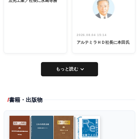
五光工業／社長に永島専務
出席
イデア発掘
し形に
2026.08.04 15:14
アルテミラＨＤ社長に本田氏
もっと読む
書籍・出版物