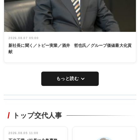
2026.08.07 05:00
新社長に聞く／トピー実業／酒井 哲也氏／グループ価値最大化貢
献
もっと読む
WORKING
RECYCLING
STYLE
トップ交代人事
タックトレー
非鉄業界で
ディング 創
働く／女性
立30周年記念
管理職編
祝う 業界関
インタビュ
2026.08.05 11:00
INTERVIEW
INTERVIEW
係者ら220人
ー／社内ア