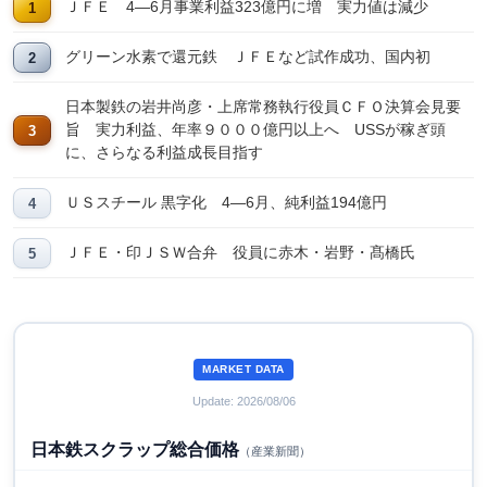
ＪＦＥ 4―6月事業利益323億円に増 実力値は減少
グリーン水素で還元鉄 ＪＦＥなど試作成功、国内初
日本製鉄の岩井尚彦・上席常務執行役員ＣＦＯ決算会見要
旨 実力利益、年率９０００億円以上へ USSが稼ぎ頭
に、さらなる利益成長目指す
ＵＳスチール 黒字化 4―6月、純利益194億円
ＪＦＥ・印ＪＳＷ合弁 役員に赤木・岩野・髙橋氏
MARKET DATA
Update: 2026/08/06
日本鉄スクラップ総合価格
（産業新聞）