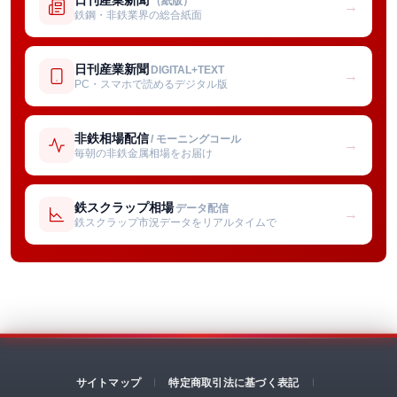
（紙版）
→
鉄鋼・非鉄業界の総合紙面
日刊産業新聞
DIGITAL+TEXT
→
PC・スマホで読めるデジタル版
非鉄相場配信
/ モーニングコール
→
毎朝の非鉄金属相場をお届け
鉄スクラップ相場
データ配信
→
鉄スクラップ市況データをリアルタイムで
サイトマップ
特定商取引法に基づく表記