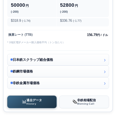
50000
52800
円
円
(-200)
(-200)
$318.9
$336.76
(-1.74)
(-1.77)
156.79
換算レート (TTB)
円 / ドル
* 3地区電炉メーカー購入価格平均（トン当たり）
日本鉄スクラップ総合価格
鉄鋼市場価格
非鉄金属市場価格
過去データ
非鉄相場配信
📊
🗞️
History
Morning Call