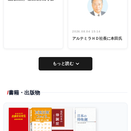
出席
イデア発掘
し形に
2026.08.04 15:14
アルテミラＨＤ社長に本田氏
もっと読む
書籍・出版物