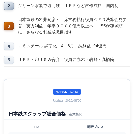
グリーン水素で還元鉄 ＪＦＥなど試作成功、国内初
日本製鉄の岩井尚彦・上席常務執行役員ＣＦＯ決算会見要
旨 実力利益、年率９０００億円以上へ USSが稼ぎ頭
に、さらなる利益成長目指す
ＵＳスチール 黒字化 4―6月、純利益194億円
ＪＦＥ・印ＪＳＷ合弁 役員に赤木・岩野・髙橋氏
MARKET DATA
Update: 2026/08/06
日本鉄スクラップ総合価格
（産業新聞）
H2
新断プレス