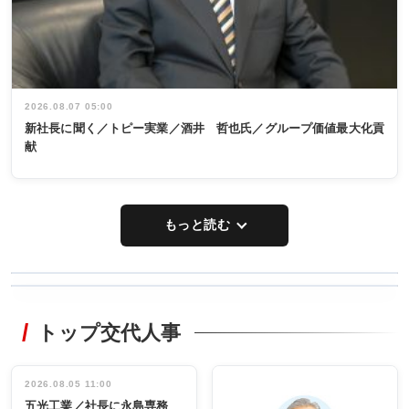
2026.08.07 05:00
新社長に聞く／トピー実業／酒井 哲也氏／グループ価値最大化貢
献
もっと読む
WORKING
RECYCLING
STYLE
トップ交代人事
タックトレー
非鉄業界で
ディング 創
働く／女性
立30周年記念
管理職編
祝う 業界関
インタビュ
2026.08.05 11:00
INTERVIEW
INTERVIEW
係者ら220人
ー／社内ア
五光工業／社長に永島専務