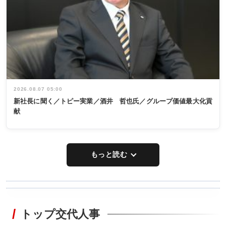
2026.08.07 05:00
新社長に聞く／トピー実業／酒井 哲也氏／グループ価値最大化貢
献
もっと読む
WORKING
RECYCLING
STYLE
トップ交代人事
タックトレー
非鉄業界で
ディング 創
働く／女性