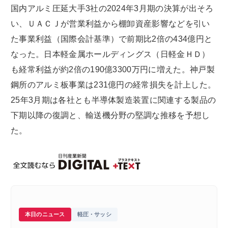
国内アルミ圧延大手3社の2024年3月期の決算が出そろ
い、ＵＡＣＪが営業利益から棚卸資産影響などを引い
た事業利益（国際会計基準）で前期比2倍の434億円と
なった。日本軽金属ホールディングス（日軽金ＨＤ）
も経常利益が約2倍の190億3300万円に増えた。神戸製
鋼所のアルミ板事業は231億円の経常損失を計上した。
25年3月期は各社とも半導体製造装置に関連する製品の
下期以降の復調と、輸送機分野の堅調な推移を予想し
た。
本日のニュース
軽圧・サッシ