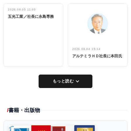
立30周年記念
管理職編
祝う 業界関
インタビュ
2026.08.05 11:00
INTERVIEW
INTERVIEW
係者ら220人
ー／社内ア
五光工業／社長に永島専務
出席
イデア発掘
し形に
2026.08.04 15:14
アルテミラＨＤ社長に本田氏
もっと読む
書籍・出版物