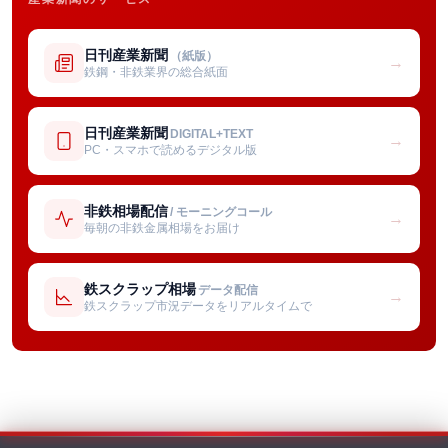
日刊産業新聞
（紙版）
→
鉄鋼・非鉄業界の総合紙面
日刊産業新聞
DIGITAL+TEXT
→
PC・スマホで読めるデジタル版
非鉄相場配信
/ モーニングコール
→
毎朝の非鉄金属相場をお届け
鉄スクラップ相場
データ配信
→
鉄スクラップ市況データをリアルタイムで