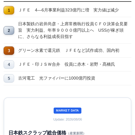
ＪＦＥ 4―6月事業利益323億円に増 実力値は減少
日本製鉄の岩井尚彦・上席常務執行役員ＣＦＯ決算会見要
旨 実力利益、年率９０００億円以上へ USSが稼ぎ頭
に、さらなる利益成長目指す
グリーン水素で還元鉄 ＪＦＥなど試作成功、国内初
ＪＦＥ・印ＪＳＷ合弁 役員に赤木・岩野・髙橋氏
古河電工 光ファイバーに1000億円投資
MARKET DATA
Update: 2026/08/06
日本鉄スクラップ総合価格
（産業新聞）