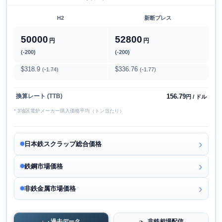
H2
新断プレス
50000
52800
円
円
(-200)
(-200)
$318.9
$336.76
(-1.74)
(-1.77)
156.79
換算レート (TTB)
円 / ドル
* 3地区電炉メーカー購入価格平均（トン当たり）
日本鉄スクラップ総合価格
鉄鋼市場価格
非鉄金属市場価格
過去データ
非鉄相場配信