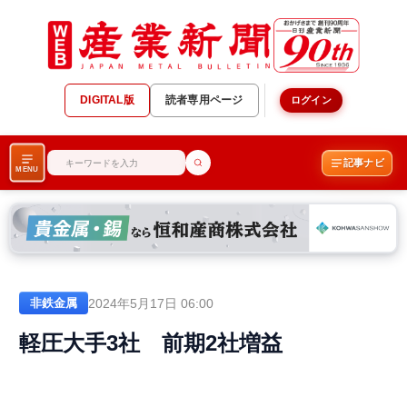
DIGITAL版
読者専用ページ
ログイン
記事ナビ
MENU
2024年5月17日 06:00
非鉄金属
軽圧大手3社 前期2社増益