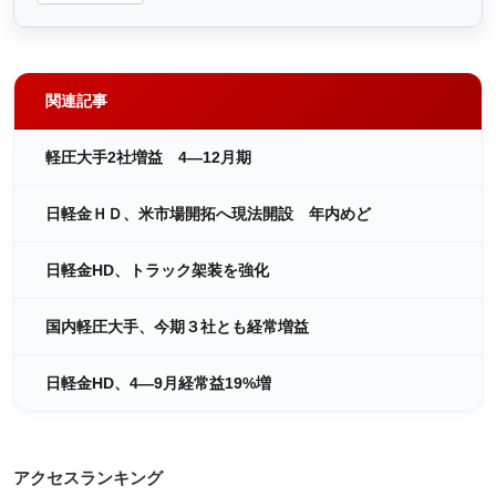
関連記事
軽圧大手2社増益 4―12月期
日軽金ＨＤ、米市場開拓へ現法開設 年内めど
日軽金HD、トラック架装を強化
国内軽圧大手、今期３社とも経常増益
日軽金HD、4―9月経常益19%増
アクセスランキング