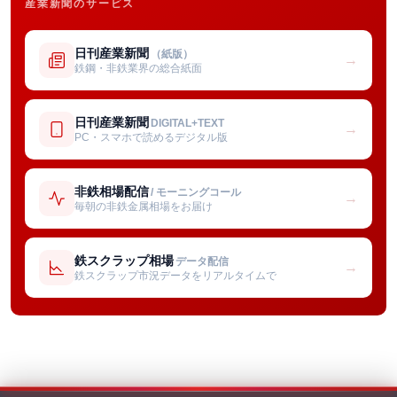
産業新聞のサービス
日刊産業新聞
（紙版）
→
鉄鋼・非鉄業界の総合紙面
日刊産業新聞
DIGITAL+TEXT
→
PC・スマホで読めるデジタル版
非鉄相場配信
/ モーニングコール
→
毎朝の非鉄金属相場をお届け
鉄スクラップ相場
データ配信
→
鉄スクラップ市況データをリアルタイムで