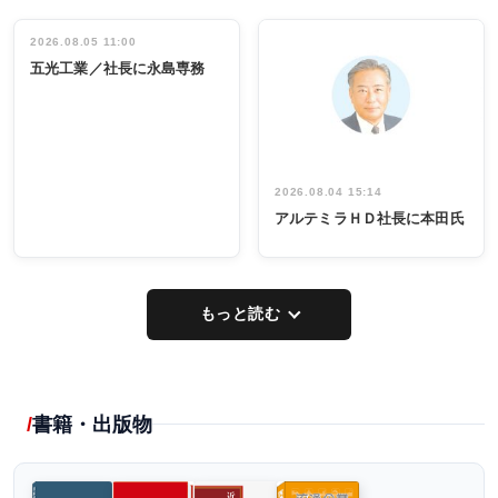
ディング 創
働く／女性
立30周年記念
管理職編
祝う 業界関
インタビュ
2026.08.05 11:00
INTERVIEW
INTERVIEW
係者ら220人
ー／社内ア
五光工業／社長に永島専務
出席
イデア発掘
し形に
2026.08.04 15:14
アルテミラＨＤ社長に本田氏
もっと読む
書籍・出版物