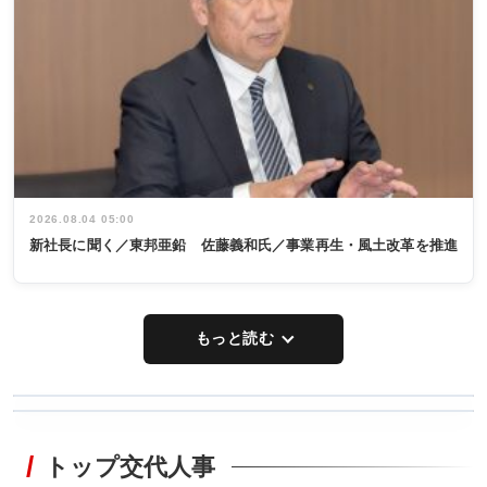
2026.08.04 05:00
新社長に聞く／東邦亜鉛 佐藤義和氏／事業再生・風土改革を推進
もっと読む
WORKING
RECYCLING
STYLE
トップ交代人事
タックトレー
非鉄業界で