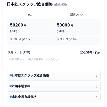
日本鉄スクラップ総合価格
（産業新聞）
H2
新断プレス
50200
53000
円
円
(-300)
(-700)
$320.64
$338.53
(-2.21)
(-4.78)
156.56
換算レート (TTB)
円 / ドル
* 3地区電炉メーカー購入価格平均（トン当たり）
日本鉄スクラップ総合価格
鉄鋼市場価格
非鉄金属市場価格