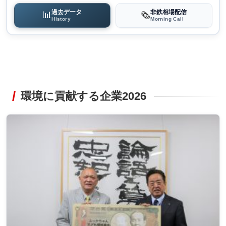
過去データ
非鉄相場配信
📊
🗞️
History
Morning Call
環境に貢献する企業2026