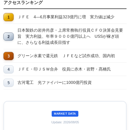
アクセスランキング
ＪＦＥ 4―6月事業利益323億円に増 実力値は減少
日本製鉄の岩井尚彦・上席常務執行役員ＣＦＯ決算会見要
旨 実力利益、年率９０００億円以上へ USSが稼ぎ頭
に、さらなる利益成長目指す
グリーン水素で還元鉄 ＪＦＥなど試作成功、国内初
ＪＦＥ・印ＪＳＷ合弁 役員に赤木・岩野・髙橋氏
古河電工 光ファイバーに1000億円投資
MARKET DATA
Update: 2026/08/05