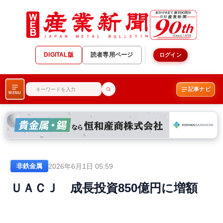
DIGITAL版
読者専用ページ
ログイン
記事ナビ
MENU
2026年6月1日 05:59
非鉄金属
ＵＡＣＪ 成長投資850億円に増額