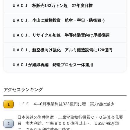
ＵＡＣＪ 板販売142万トン超 27年度目標
ＵＡＣＪ、小山に積極投資 航空・宇宙・防衛狙う
ＵＡＣＪ、リサイクル加速 半導体装置向け厚板復調
ＵＡＣＪ、航空機向け強化 アルミ鍛造設備に120億円
ＵＡＣＪが組織再編 鋳造プロセス一体運用
アクセスランキング
ＪＦＥ 4―6月事業利益323億円に増 実力値は減少
日本製鉄の岩井尚彦・上席常務執行役員ＣＦＯ決算会見要
旨 実力利益、年率９０００億円以上へ USSが稼ぎ頭
に、さらなる利益成長目指す