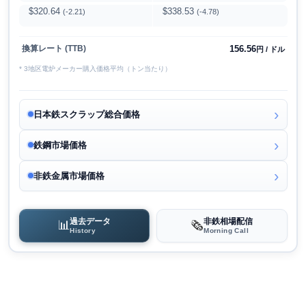
$320.64
$338.53
(-2.21)
(-4.78)
156.56
換算レート (TTB)
円 / ドル
* 3地区電炉メーカー購入価格平均（トン当たり）
日本鉄スクラップ総合価格
鉄鋼市場価格
非鉄金属市場価格
過去データ
非鉄相場配信
📊
🗞️
History
Morning Call