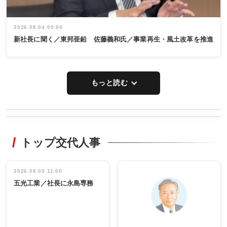
2026.08.04 05:00
新社長に聞く／東邦亜鉛 佐藤義和氏／事業再生・風土改革を推進
もっと読む
WORKING
RECYCLING
STYLE
トップ交代人事
タックトレー
非鉄業界で
ディング 創
働く／女性
立30周年記念
管理職編
祝う 業界関
インタビュ
2026.08.05 11:00
INTERVIEW
INTERVIEW
係者ら220人
ー／社内ア
五光工業／社長に永島専務
出席
イデア発掘
し形に