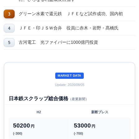
グリーン水素で還元鉄 ＪＦＥなど試作成功、国内初
ＪＦＥ・印ＪＳＷ合弁 役員に赤木・岩野・髙橋氏
古河電工 光ファイバーに1000億円投資
MARKET DATA
Update: 2026/08/05
日本鉄スクラップ総合価格
（産業新聞）
H2
新断プレス
50200
53000
円
円
(-300)
(-700)