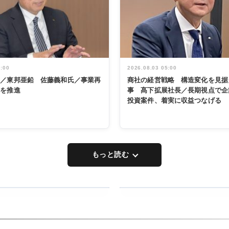
5:00
2026.08.03 05:00
く／東邦亜鉛 佐藤義和氏／事業再
商社の経営戦略 構造変化を見据
革を推進
事 髙下拡展社長／長期視点で企
投資案件、着実に収益つなげる
もっと読む
RECYCLING
タックトレー
ディング 創