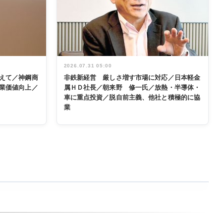
2026.07.31 05:00
えて／神鋼商
非鉄新経営 厳しさ増す市場に対応／日本軽金
業価値向上／
属ＨＤ社長／朝来野 修一氏／放熱・半導体・
車に重点投資／脱自前主義、他社と積極的に協
業