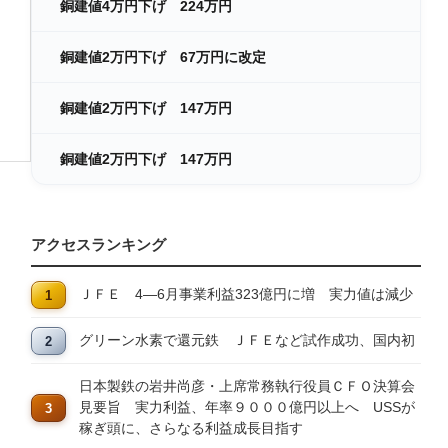
銅建値4万円下げ 224万円
銅建値2万円下げ 67万円に改定
銅建値2万円下げ 147万円
銅建値2万円下げ 147万円
アクセスランキング
ＪＦＥ 4―6月事業利益323億円に増 実力値は減少
グリーン水素で還元鉄 ＪＦＥなど試作成功、国内初
日本製鉄の岩井尚彦・上席常務執行役員ＣＦＯ決算会
見要旨 実力利益、年率９０００億円以上へ USSが
稼ぎ頭に、さらなる利益成長目指す