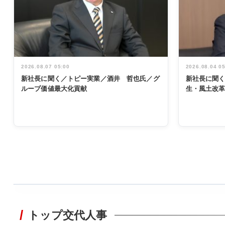
2026.08.07 05:00
2026.08.04 0
新社長に聞く／トピー実業／酒井 哲也氏／グ
新社長に聞
ループ価値最大化貢献
生・風土改
WORKING
STYLE
トップ交代人事
非鉄業界で