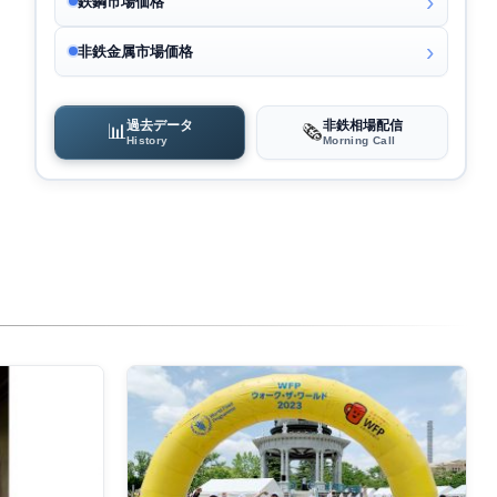
鉄鋼市場価格
非鉄金属市場価格
過去データ
非鉄相場配信
📊
🗞️
History
Morning Call