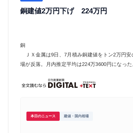
銅建値2万円下げ 224万円
銅
ＪＸ金属は9日、7月積み銅建値をトン2万円安
場が反落。月内推定平均は224万3600円になった
本日のニュース
建値・国内相場