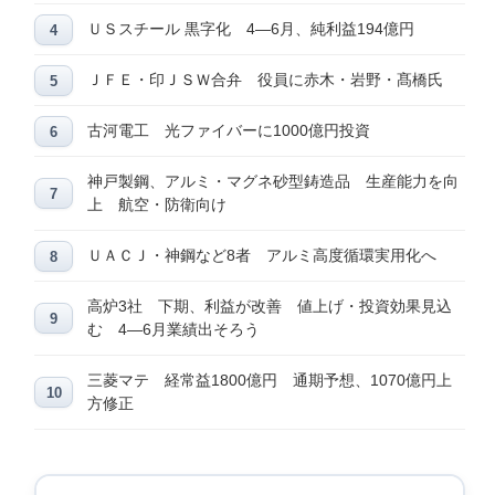
ＵＳスチール 黒字化 4―6月、純利益194億円
ＪＦＥ・印ＪＳＷ合弁 役員に赤木・岩野・髙橋氏
古河電工 光ファイバーに1000億円投資
神戸製鋼、アルミ・マグネ砂型鋳造品 生産能力を向
上 航空・防衛向け
ＵＡＣＪ・神鋼など8者 アルミ高度循環実用化へ
高炉3社 下期、利益が改善 値上げ・投資効果見込
む 4―6月業績出そろう
三菱マテ 経常益1800億円 通期予想、1070億円上
方修正