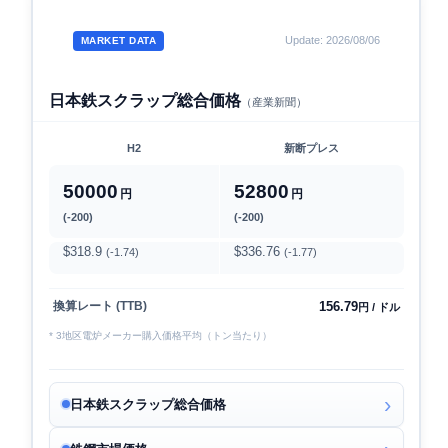
Update: 2026/08/06
MARKET DATA
日本鉄スクラップ総合価格
（産業新聞）
H2
新断プレス
50000
52800
円
円
(-200)
(-200)
$318.9
$336.76
(-1.74)
(-1.77)
156.79
換算レート (TTB)
円 / ドル
* 3地区電炉メーカー購入価格平均（トン当たり）
日本鉄スクラップ総合価格