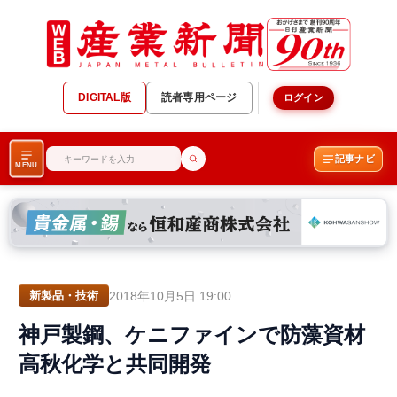
DIGITAL版
読者専用ページ
ログイン
記事ナビ
MENU
2018年10月5日 19:00
新製品・技術
神戸製鋼、ケニファインで防藻資材
高秋化学と共同開発