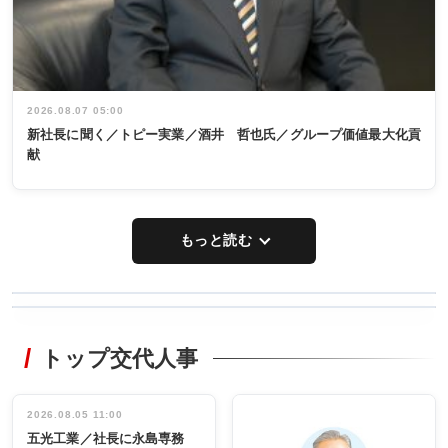
2026.08.07 05:00
新社長に聞く／トピー実業／酒井 哲也氏／グループ価値最大化貢
献
もっと読む
WORKING
RECYCLING
STYLE
トップ交代人事
タックトレー
非鉄業界で
ディング 創
働く／女性
立30周年記念
管理職編
祝う 業界関
インタビュ
2026.08.05 11:00
INTERVIEW
INTERVIEW
係者ら220人
ー／社内ア
五光工業／社長に永島専務