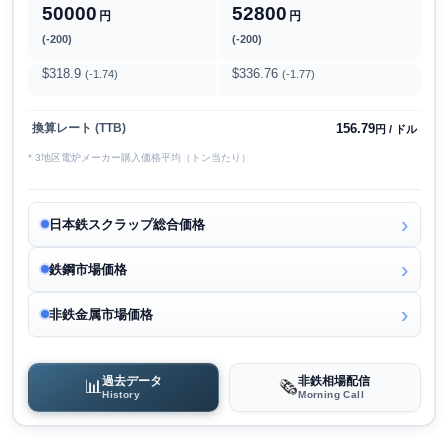
50000
52800
円
円
(-200)
(-200)
$318.9
$336.76
(-1.74)
(-1.77)
156.79
換算レート (TTB)
円 / ドル
* 3地区電炉メーカー購入価格平均（トン当たり）
日本鉄スクラップ総合価格
鉄鋼市場価格
非鉄金属市場価格
過去データ
非鉄相場配信
📊
🗞️
History
Morning Call