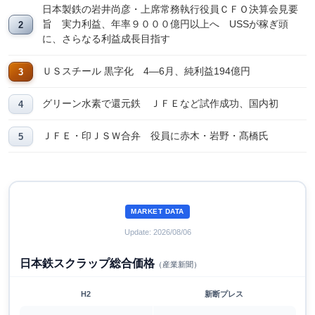
日本製鉄の岩井尚彦・上席常務執行役員ＣＦＯ決算会見要
旨 実力利益、年率９０００億円以上へ USSが稼ぎ頭
に、さらなる利益成長目指す
ＵＳスチール 黒字化 4―6月、純利益194億円
グリーン水素で還元鉄 ＪＦＥなど試作成功、国内初
ＪＦＥ・印ＪＳＷ合弁 役員に赤木・岩野・髙橋氏
MARKET DATA
Update: 2026/08/06
日本鉄スクラップ総合価格
（産業新聞）
H2
新断プレス