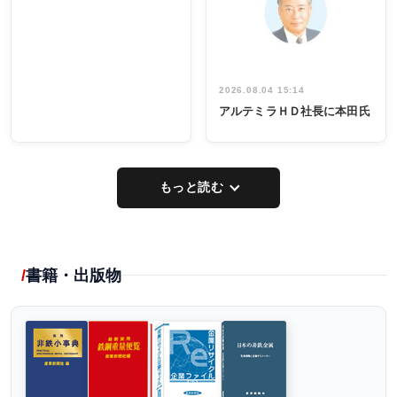
出席
イデア発掘
し形に
2026.08.04 15:14
アルテミラＨＤ社長に本田氏
もっと読む
書籍・出版物