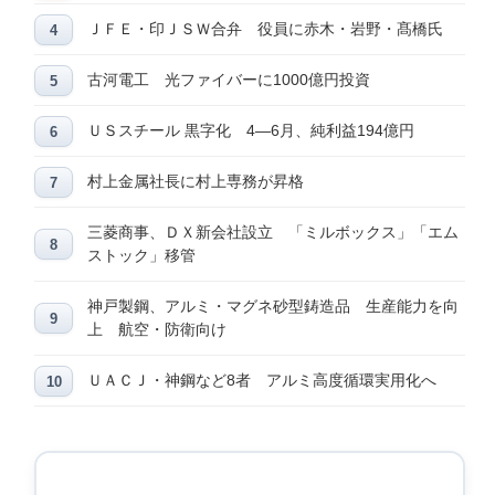
ＪＦＥ・印ＪＳＷ合弁 役員に赤木・岩野・髙橋氏
古河電工 光ファイバーに1000億円投資
ＵＳスチール 黒字化 4―6月、純利益194億円
村上金属社長に村上専務が昇格
三菱商事、ＤＸ新会社設立 「ミルボックス」「エム
ストック」移管
神戸製鋼、アルミ・マグネ砂型鋳造品 生産能力を向
上 航空・防衛向け
ＵＡＣＪ・神鋼など8者 アルミ高度循環実用化へ