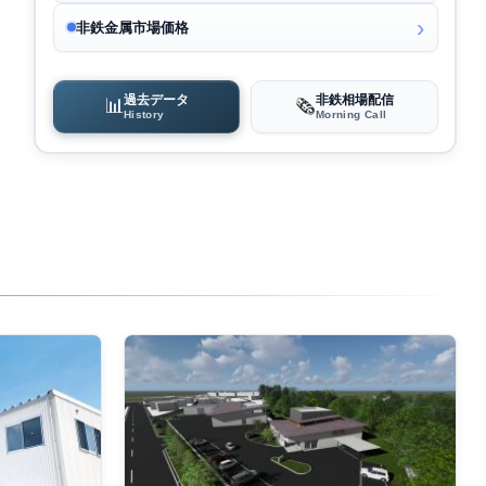
非鉄金属市場価格
過去データ
非鉄相場配信
📊
🗞️
History
Morning Call