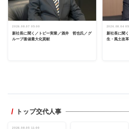
2026.08.07 05:00
2026.08.04 0
新社長に聞く／トピー実業／酒井 哲也氏／グ
新社長に聞
ループ価値最大化貢献
生・風土改
WORKING
STYLE
トップ交代人事
非鉄業界で
働く／女性
管理職編
2026.08.05 11:00
INTERVIEW