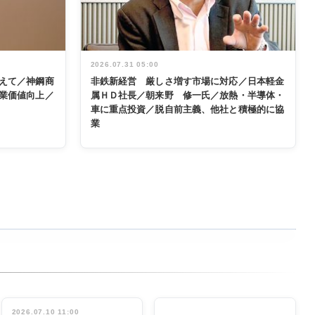
2026.07.31 05:00
えて／神鋼商
非鉄新経営 厳しさ増す市場に対応／日本軽金
業価値向上／
属ＨＤ社長／朝来野 修一氏／放熱・半導体・
車に重点投資／脱自前主義、他社と積極的に協
業
2026.07.10 11:00