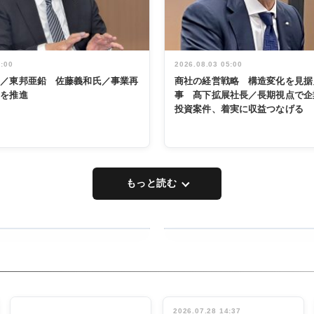
5:00
2026.08.03 05:00
く／東邦亜鉛 佐藤義和氏／事業再
商社の経営戦略 構造変化を見据
革を推進
事 髙下拡展社長／長期視点で企
投資案件、着実に収益つなげる
もっと読む
RECYCLING
タックトレー
ディング 創
立30周年記
INTERVIEW
念祝う 業界
2026.07.28 14:37