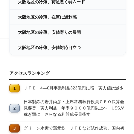
大阪地区の冷薄、荷足悪く弱ムード
大阪地区の冷薄、在庫に過剰感
大阪地区の冷薄、安値寄りの展開
大阪地区の冷薄、安値対応目立つ
アクセスランキング
ＪＦＥ 4―6月事業利益323億円に増 実力値は減少
日本製鉄の岩井尚彦・上席常務執行役員ＣＦＯ決算会
見要旨 実力利益、年率９０００億円以上へ USSが
稼ぎ頭に、さらなる利益成長目指す
グリーン水素で還元鉄 ＪＦＥなど試作成功、国内初