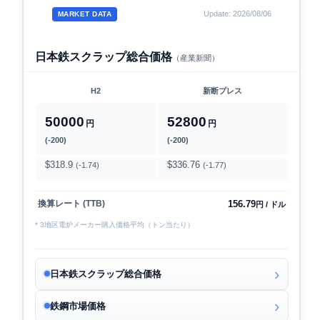
Update: 2026/08/06
MARKET DATA
日本鉄スクラップ総合価格
（産業新聞）
H2
新断プレス
50000
52800
円
円
(-200)
(-200)
$318.9
$336.76
(-1.74)
(-1.77)
156.79
換算レート (TTB)
円 / ドル
* 3地区電炉メーカー購入価格平均（トン当たり）
日本鉄スクラップ総合価格
鉄鋼市場価格