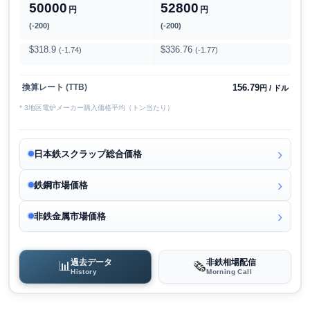
50000
52800
円
円
(-200)
(-200)
$318.9
$336.76
(-1.74)
(-1.77)
156.79
換算レート (TTB)
円 / ドル
* 3地区電炉メーカー購入価格平均（トン当たり）
日本鉄スクラップ総合価格
鉄鋼市場価格
非鉄金属市場価格
過去データ
非鉄相場配信
📊
🗞️
History
Morning Call