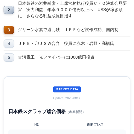
日本製鉄の岩井尚彦・上席常務執行役員ＣＦＯ決算会見要
旨 実力利益、年率９０００億円以上へ USSが稼ぎ頭
に、さらなる利益成長目指す
グリーン水素で還元鉄 ＪＦＥなど試作成功、国内初
ＪＦＥ・印ＪＳＷ合弁 役員に赤木・岩野・髙橋氏
古河電工 光ファイバーに1000億円投資
MARKET DATA
Update: 2026/08/06
日本鉄スクラップ総合価格
（産業新聞）
H2
新断プレス