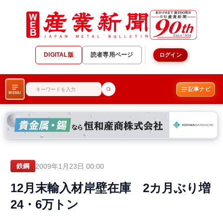
DIGITAL版
読者専用ページ
ログイン
記事ナビ
MENU
2009年1月23日 00:00
鉄鋼
12月末輸入材岸壁在庫 2カ月ぶり増
24・6万トン