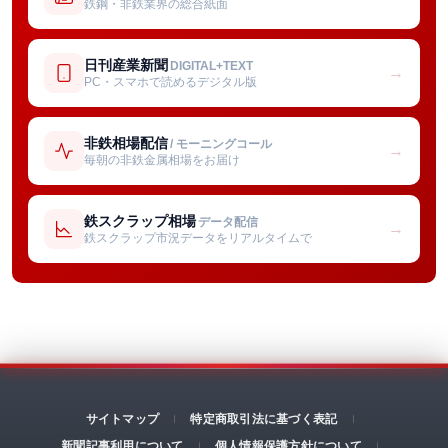
鉄鋼・非鉄業界の総合紙面
日刊産業新聞
DIGITAL+TEXT
→
PC・スマホで読めるデジタル版
非鉄相場配信
/ モーニングコール
→
毎朝の非鉄金属相場をお届け
鉄スクラップ相場
データ配信
→
鉄スクラップ市況データをリアルタイムで
サイトマップ
特定商取引法に基づく表記
新聞記事利用について
個人情報保護方針について