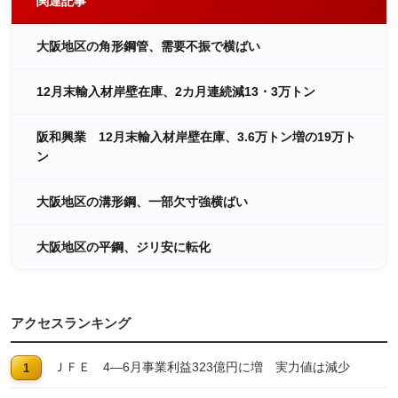
関連記事
大阪地区の角形鋼管、需要不振で横ばい
12月末輸入材岸壁在庫、2カ月連続減13・3万トン
阪和興業 12月末輸入材岸壁在庫、3.6万トン増の19万ト
ン
大阪地区の溝形鋼、一部欠寸強横ばい
大阪地区の平鋼、ジリ安に転化
アクセスランキング
ＪＦＥ 4―6月事業利益323億円に増 実力値は減少