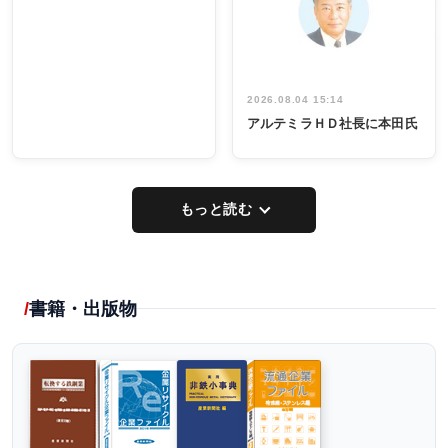
イデア発掘
し形に
2026.08.04 15:14
アルテミラＨＤ社長に本田氏
もっと読む
書籍・出版物