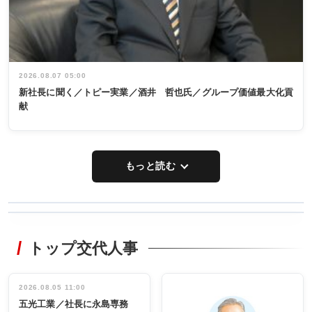
2026.08.07 05:00
新社長に聞く／トピー実業／酒井 哲也氏／グループ価値最大化貢
献
もっと読む
WORKING
RECYCLING
STYLE
トップ交代人事
タックトレー
非鉄業界で
ディング 創
働く／女性
立30周年記念
管理職編
祝う 業界関
インタビュ
2026.08.05 11:00
INTERVIEW
INTERVIEW
係者ら220人
ー／社内ア
五光工業／社長に永島専務
出席