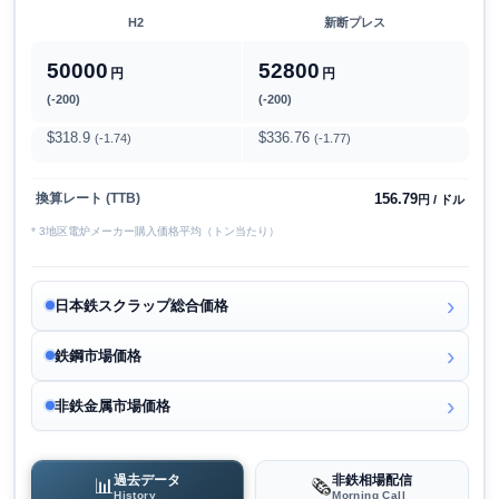
H2
新断プレス
50000
52800
円
円
(-200)
(-200)
$318.9
$336.76
(-1.74)
(-1.77)
156.79
換算レート (TTB)
円 / ドル
* 3地区電炉メーカー購入価格平均（トン当たり）
日本鉄スクラップ総合価格
鉄鋼市場価格
非鉄金属市場価格
過去データ
非鉄相場配信
📊
🗞️
History
Morning Call