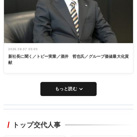
2026.08.07 05:00
新社長に聞く／トピー実業／酒井 哲也氏／グループ価値最大化貢
献
もっと読む
WORKING
RECYCLING
STYLE
トップ交代人事
タックトレー
非鉄業界で
ディング 創
働く／女性
立30周年記念
管理職編