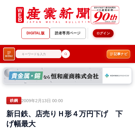
DIGITAL版
読者専用ページ
ログイン
記事ナビ
MENU
2009年2月13日 00:00
鉄鋼
新日鉄、店売りＨ形４万円下げ 下
げ幅最大