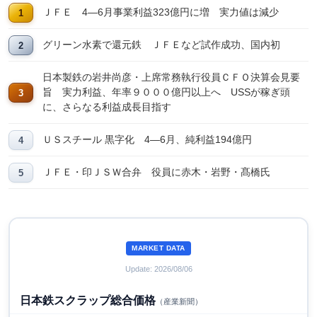
ＪＦＥ 4―6月事業利益323億円に増 実力値は減少
グリーン水素で還元鉄 ＪＦＥなど試作成功、国内初
日本製鉄の岩井尚彦・上席常務執行役員ＣＦＯ決算会見要
旨 実力利益、年率９０００億円以上へ USSが稼ぎ頭
に、さらなる利益成長目指す
ＵＳスチール 黒字化 4―6月、純利益194億円
ＪＦＥ・印ＪＳＷ合弁 役員に赤木・岩野・髙橋氏
MARKET DATA
Update: 2026/08/06
日本鉄スクラップ総合価格
（産業新聞）