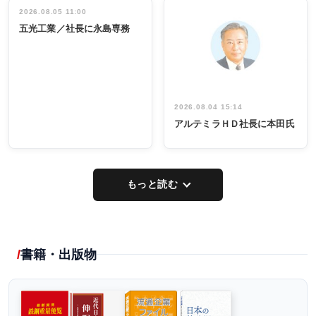
祝う 業界関
インタビュ
2026.08.05 11:00
INTERVIEW
INTERVIEW
係者ら220人
ー／社内ア
五光工業／社長に永島専務
出席
イデア発掘
し形に
2026.08.04 15:14
アルテミラＨＤ社長に本田氏
もっと読む
書籍・出版物