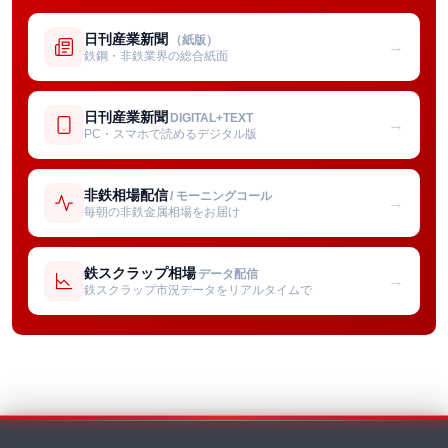
日刊産業新聞
（紙版）
→
鉄鋼・非鉄業界の総合紙面
日刊産業新聞
DIGITAL+TEXT
→
PC・スマホで読めるデジタル版
非鉄相場配信
/ モーニングコール
→
毎朝の非鉄金属相場をお届け
鉄スクラップ相場
データ配信
→
鉄スクラップ市況データをリアルタイムで