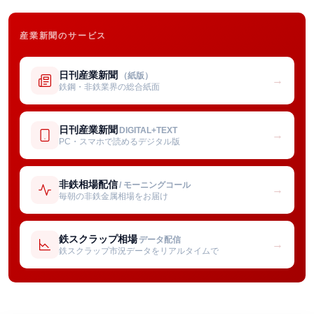
産業新聞のサービス
日刊産業新聞
（紙版）
→
鉄鋼・非鉄業界の総合紙面
日刊産業新聞
DIGITAL+TEXT
→
PC・スマホで読めるデジタル版
非鉄相場配信
/ モーニングコール
→
毎朝の非鉄金属相場をお届け
鉄スクラップ相場
データ配信
→
鉄スクラップ市況データをリアルタイムで