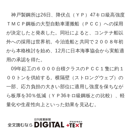
神戸製鋼所は26日、降伏点（ＹＰ）47キロ級高強度
ＴＭＣＰ鋼板の大型自動車運搬船（ＰＣＣ）への採用
が決定したと発表した。同社によると、コンテナ船以
外への採用は世界初。今治造船と共同で２００８年初
から本格検討を始め、12月に日本海事協会から実船適
用の承認を得た。
09年起工の６０００台積クラスのＰＣＣ１隻に約１
００トンを供給する。横隔壁（ストロングウェブ）の
一部、応力負担の大きい部位に適用し強度を保ちなが
ら板厚を30％低減（ＹＰ36キロ級鋼板との比較）、軽
量化や生産性向上といった効果を見込む。