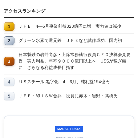
アクセスランキング
ＪＦＥ 4―6月事業利益323億円に増 実力値は減少
グリーン水素で還元鉄 ＪＦＥなど試作成功、国内初
日本製鉄の岩井尚彦・上席常務執行役員ＣＦＯ決算会見要
旨 実力利益、年率９０００億円以上へ USSが稼ぎ頭
に、さらなる利益成長目指す
ＵＳスチール 黒字化 4―6月、純利益194億円
ＪＦＥ・印ＪＳＷ合弁 役員に赤木・岩野・髙橋氏
MARKET DATA
Update: 2026/08/06