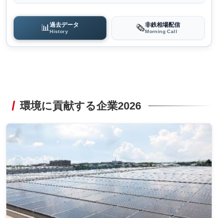
過去データ
非鉄相場配信
📊
🗞️
History
Morning Call
環境に貢献する企業2026