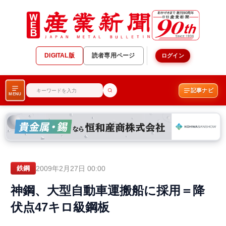
DIGITAL版
読者専用ページ
ログイン
記事ナビ
MENU
2009年2月27日 00:00
鉄鋼
神鋼、大型自動車運搬船に採用＝降
伏点47キロ級鋼板