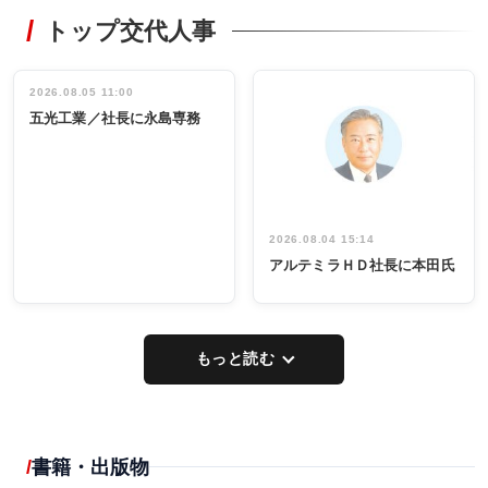
RECYCLING
STYLE
トップ交代人事
タックトレー
非鉄業界で
ディング 創
働く／女性
立30周年記念
管理職編
祝う 業界関
インタビュ
2026.08.05 11:00
INTERVIEW
INTERVIEW
係者ら220人
ー／社内ア
五光工業／社長に永島専務
出席
イデア発掘
し形に
2026.08.04 15:14
アルテミラＨＤ社長に本田氏
もっと読む
書籍・出版物