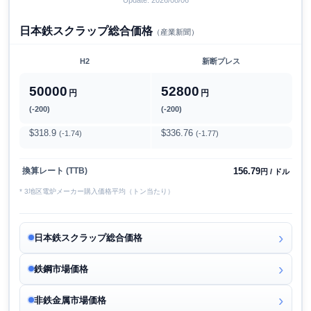
日本鉄スクラップ総合価格
（産業新聞）
H2
新断プレス
50000
52800
円
円
(-200)
(-200)
$318.9
$336.76
(-1.74)
(-1.77)
156.79
換算レート (TTB)
円 / ドル
* 3地区電炉メーカー購入価格平均（トン当たり）
日本鉄スクラップ総合価格
鉄鋼市場価格
非鉄金属市場価格