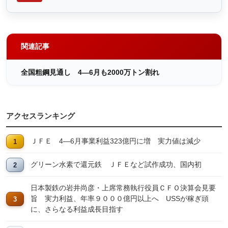
関連記事
全国粗鋼見通し 4―6月も2000万トン割れ
アクセスランキング
ＪＦＥ 4―6月事業利益323億円に増 実力値は減少
グリーン水素で還元鉄 ＪＦＥなど試作成功、国内初
日本製鉄の岩井尚彦・上席常務執行役員ＣＦＯ決算会見要
旨 実力利益、年率９０００億円以上へ USSが稼ぎ頭
に、さらなる利益成長目指す