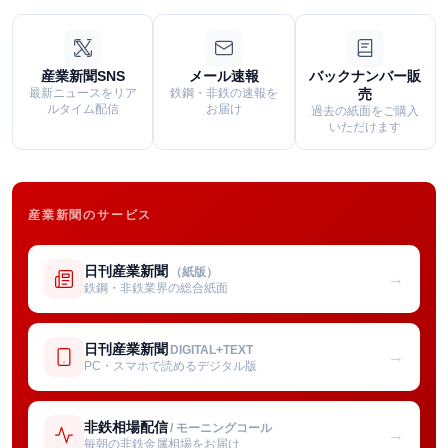
産業新聞SNS
メール速報
バックナンバー販
最新ニュースをリア
鉄鋼・非鉄の速報を
売
ルタイム配信
お届け
過去の紙面をご購入
いただけます
産業新聞のサービス
日刊産業新聞
（紙版）
→
鉄鋼・非鉄業界の総合紙面
日刊産業新聞
DIGITAL+TEXT
→
PC・スマホで読めるデジタル版
非鉄相場配信
/ モーニングコール
→
毎朝の非鉄金属相場をお届け