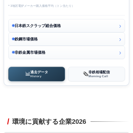
* 3地区電炉メーカー購入価格平均（トン当たり）
日本鉄スクラップ総合価格
鉄鋼市場価格
非鉄金属市場価格
過去データ
非鉄相場配信
📊
🗞️
History
Morning Call
環境に貢献する企業2026