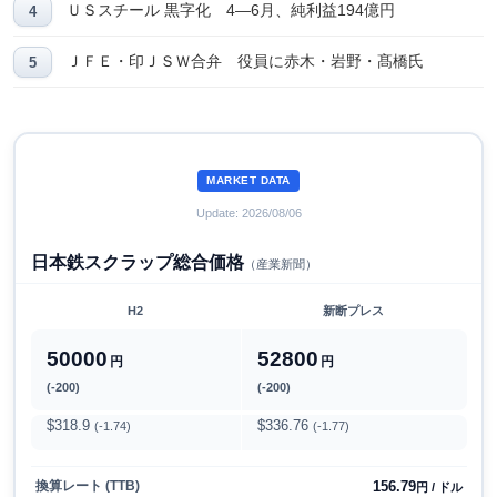
ＵＳスチール 黒字化 4―6月、純利益194億円
ＪＦＥ・印ＪＳＷ合弁 役員に赤木・岩野・髙橋氏
MARKET DATA
Update: 2026/08/06
日本鉄スクラップ総合価格
（産業新聞）
H2
新断プレス
50000
52800
円
円
(-200)
(-200)
$318.9
$336.76
(-1.74)
(-1.77)
156.79
換算レート (TTB)
円 / ドル