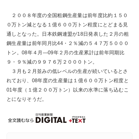
２００８年度の全国粗鋼生産量は前年度比約１５０
０万トン減となる１億６００万トン程度にとどまる見
通しとなった。日本鉄鋼連盟が18日発表した２月の粗
鋼生産量は前年同月比44・２％減の５４７万５０００
トン。08年４月―09年２月の生産累計は前年同期比
９・９％減の９９７６万２０００トン。
３月も２月並みの低レベルの生産が続いているとさ
れており、08年度の生産量は１億６００万トン程度と
01年度（１億２００万トン）以来の水準に落ち込むこ
とになりそうだ。