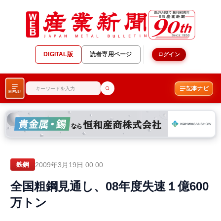
DIGITAL版
読者専用ページ
ログイン
記事ナビ
MENU
2009年3月19日 00:00
鉄鋼
全国粗鋼見通し、08年度失速１億600
万トン