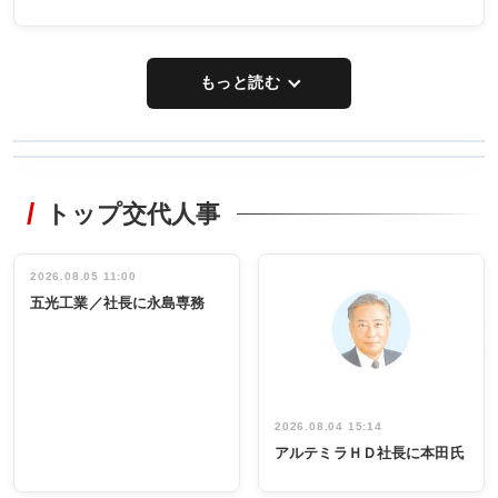
もっと読む
WORKING
RECYCLING
STYLE
トップ交代人事
タックトレー
非鉄業界で
ディング 創
働く／女性
立30周年記念
管理職編
祝う 業界関
インタビュ
2026.08.05 11:00
INTERVIEW
INTERVIEW
係者ら220人
ー／社内ア
五光工業／社長に永島専務
出席
イデア発掘
し形に
2026.08.04 15:14
アルテミラＨＤ社長に本田氏