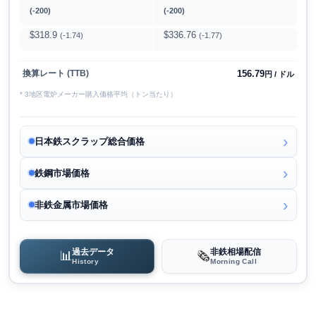
(-200)
(-200)
$318.9
$336.76
(-1.74)
(-1.77)
156.79
換算レート (TTB)
円 / ドル
* 3地区電炉メーカー購入価格平均（トン当たり）
日本鉄スクラップ総合価格
鉄鋼市場価格
非鉄金属市場価格
過去データ
非鉄相場配信
📊
🗞️
History
Morning Call