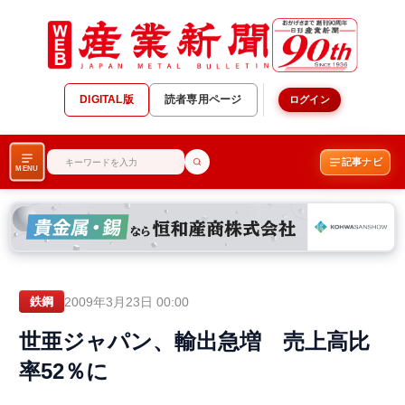
DIGITAL版
読者専用ページ
ログイン
記事ナビ
MENU
2009年3月23日 00:00
鉄鋼
世亜ジャパン、輸出急増 売上高比
率52％に