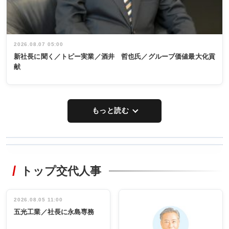
2026.08.07 05:00
新社長に聞く／トピー実業／酒井 哲也氏／グループ価値最大化貢
献
もっと読む
WORKING
RECYCLING
STYLE
トップ交代人事
タックトレー
非鉄業界で
ディング 創
働く／女性
立30周年記念
管理職編
祝う 業界関
インタビュ
2026.08.05 11:00
INTERVIEW
INTERVIEW
係者ら220人
ー／社内ア
五光工業／社長に永島専務
出席
イデア発掘
し形に