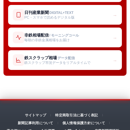
日刊産業新聞
DIGITAL+TEXT
→
PC・スマホで読めるデジタル版
非鉄相場配信
/ モーニングコール
→
毎朝の非鉄金属相場をお届け
鉄スクラップ相場
データ配信
→
鉄スクラップ市況データをリアルタイムで
サイトマップ
特定商取引法に基づく表記
新聞記事利用について
個人情報保護方針について