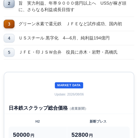
旨 実力利益、年率９０００億円以上へ USSが稼ぎ頭
に、さらなる利益成長目指す
グリーン水素で還元鉄 ＪＦＥなど試作成功、国内初
ＵＳスチール 黒字化 4―6月、純利益194億円
ＪＦＥ・印ＪＳＷ合弁 役員に赤木・岩野・髙橋氏
MARKET DATA
Update: 2026/08/06
日本鉄スクラップ総合価格
（産業新聞）
H2
新断プレス
50000
52800
円
円