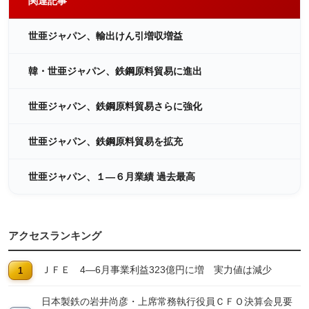
関連記事
世亜ジャパン、輸出けん引増収増益
韓・世亜ジャパン、鉄鋼原料貿易に進出
世亜ジャパン、鉄鋼原料貿易さらに強化
世亜ジャパン、鉄鋼原料貿易を拡充
世亜ジャパン、１―６月業績 過去最高
アクセスランキング
ＪＦＥ 4―6月事業利益323億円に増 実力値は減少
日本製鉄の岩井尚彦・上席常務執行役員ＣＦＯ決算会見要