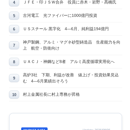
ＪＦＥ・印ＪＳＷ合弁 役員に赤木・岩野・髙橋氏
古河電工 光ファイバーに1000億円投資
ＵＳスチール 黒字化 4―6月、純利益194億円
神戸製鋼、アルミ・マグネ砂型鋳造品 生産能力を向
上 航空・防衛向け
ＵＡＣＪ・神鋼など8者 アルミ高度循環実用化へ
高炉3社 下期、利益が改善 値上げ・投資効果見込
む 4―6月業績出そろう
村上金属社長に村上専務が昇格