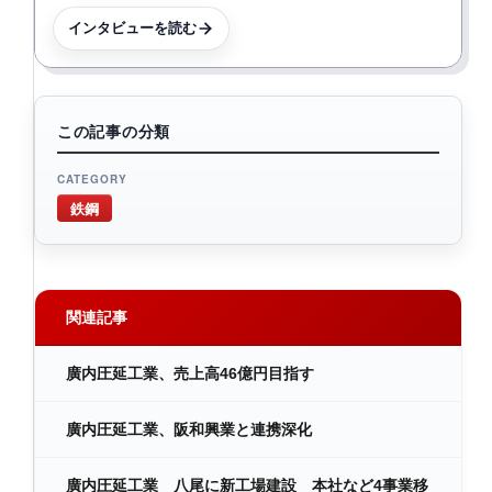
インタビューを読む
この記事の分類
CATEGORY
鉄鋼
関連記事
廣内圧延工業、売上高46億円目指す
廣内圧延工業、阪和興業と連携深化
廣内圧延工業 八尾に新工場建設 本社など4事業移