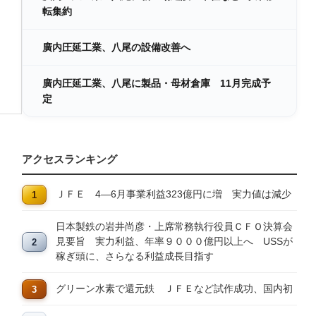
転集約
廣内圧延工業、八尾の設備改善へ
廣内圧延工業、八尾に製品・母材倉庫 11月完成予
定
アクセスランキング
ＪＦＥ 4―6月事業利益323億円に増 実力値は減少
日本製鉄の岩井尚彦・上席常務執行役員ＣＦＯ決算会
見要旨 実力利益、年率９０００億円以上へ USSが
稼ぎ頭に、さらなる利益成長目指す
グリーン水素で還元鉄 ＪＦＥなど試作成功、国内初