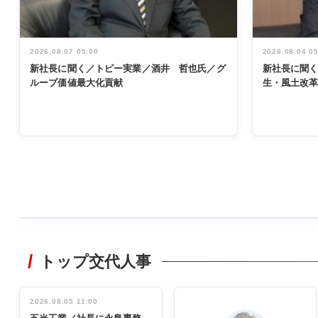
2026.08.07 05:00
2026.08.04 0
新社長に聞く／トピー実業／酒井 哲也氏／グ
新社長に聞
ループ価値最大化貢献
生・風土改
WORKING
STYLE
トップ交代人事
非鉄業界で
働く／女性
管理職編
2026.08.05 11:00
INTERVIEW
インタビュ