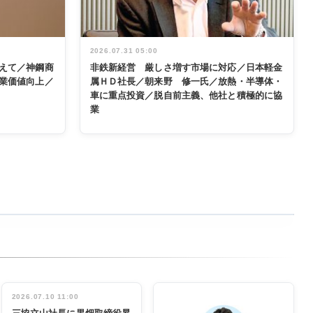
2026.07.31 05:00
えて／神鋼商
非鉄新経営 厳しさ増す市場に対応／日本軽金
業価値向上／
属ＨＤ社長／朝来野 修一氏／放熱・半導体・
車に重点投資／脱自前主義、他社と積極的に協
業
2026.07.10 11:00