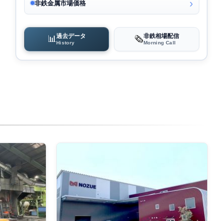
非鉄金属市場価格
過去データ
非鉄相場配信
📊
🗞️
History
Morning Call