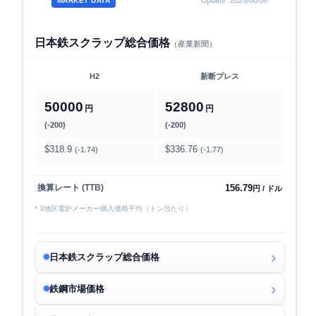
Update: 2026/08/06
MARKET DATA
日本鉄スクラップ総合価格
（産業新聞）
H2
新断プレス
50000
52800
円
円
(-200)
(-200)
$318.9
$336.76
(-1.74)
(-1.77)
156.79
換算レート (TTB)
円 / ドル
* 3地区電炉メーカー購入価格平均（トン当たり）
日本鉄スクラップ総合価格
鉄鋼市場価格