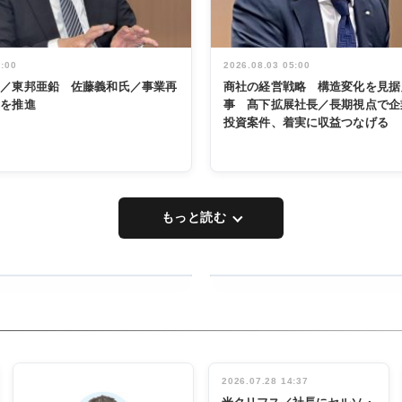
5:00
2026.08.03 05:00
く／東邦亜鉛 佐藤義和氏／事業再
商社の経営戦略 構造変化を見据
革を推進
事 髙下拡展社長／長期視点で企
投資案件、着実に収益つなげる
もっと読む
RECYCLING
タックトレー
ディング 創
立30周年記
INTERVIEW
念祝う 業界
2026.07.28 14:37
関係者ら220