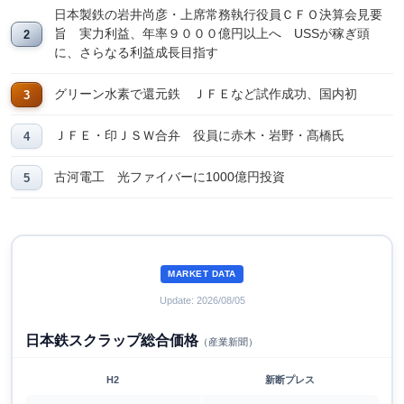
日本製鉄の岩井尚彦・上席常務執行役員ＣＦＯ決算会見要
旨 実力利益、年率９０００億円以上へ USSが稼ぎ頭
に、さらなる利益成長目指す
グリーン水素で還元鉄 ＪＦＥなど試作成功、国内初
ＪＦＥ・印ＪＳＷ合弁 役員に赤木・岩野・髙橋氏
古河電工 光ファイバーに1000億円投資
MARKET DATA
Update: 2026/08/05
日本鉄スクラップ総合価格
（産業新聞）
H2
新断プレス