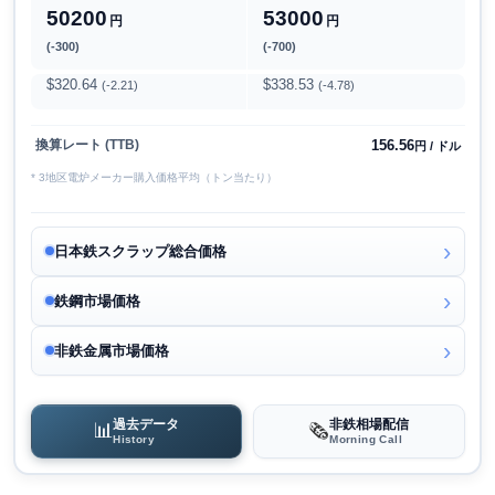
50200
53000
円
円
(-300)
(-700)
$320.64
$338.53
(-2.21)
(-4.78)
156.56
換算レート (TTB)
円 / ドル
* 3地区電炉メーカー購入価格平均（トン当たり）
日本鉄スクラップ総合価格
鉄鋼市場価格
非鉄金属市場価格
過去データ
非鉄相場配信
📊
🗞️
History
Morning Call