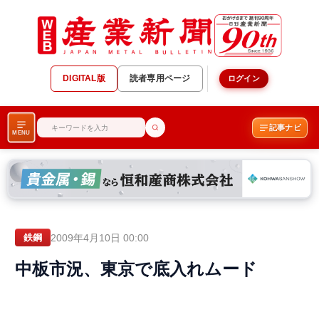
DIGITAL版
読者専用ページ
ログイン
記事ナビ
MENU
2009年4月10日 00:00
鉄鋼
中板市況、東京で底入れムード