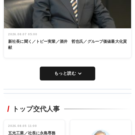
2026.08.07 05:00
新社長に聞く／トピー実業／酒井 哲也氏／グループ価値最大化貢
献
もっと読む
WORKING
RECYCLING
STYLE
トップ交代人事
タックトレー
非鉄業界で
ディング 創
働く／女性
立30周年記念
管理職編
祝う 業界関
インタビュ
2026.08.05 11:00
INTERVIEW
INTERVIEW
係者ら220人
ー／社内ア
五光工業／社長に永島専務