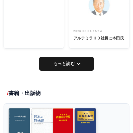
出席
イデア発掘
し形に
2026.08.04 15:14
アルテミラＨＤ社長に本田氏
もっと読む
書籍・出版物