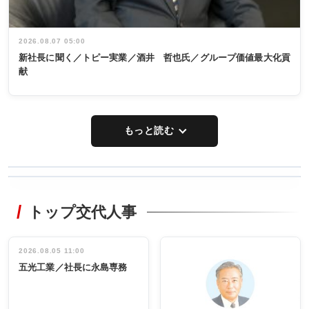
2026.08.07 05:00
新社長に聞く／トピー実業／酒井 哲也氏／グループ価値最大化貢
献
もっと読む
WORKING
RECYCLING
STYLE
トップ交代人事
タックトレー
非鉄業界で
ディング 創
働く／女性
立30周年記念
管理職編
祝う 業界関
インタビュ
2026.08.05 11:00
INTERVIEW
INTERVIEW
係者ら220人
ー／社内ア
五光工業／社長に永島専務
出席
イデア発掘
し形に