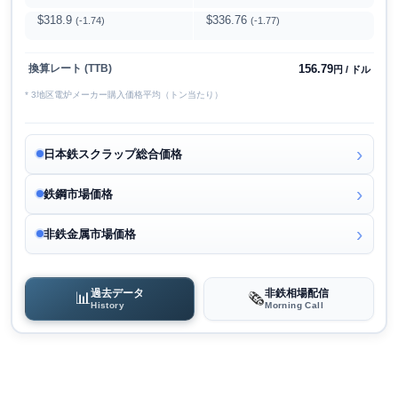
$318.9
$336.76
(-1.74)
(-1.77)
156.79
換算レート (TTB)
円 / ドル
* 3地区電炉メーカー購入価格平均（トン当たり）
日本鉄スクラップ総合価格
鉄鋼市場価格
非鉄金属市場価格
過去データ
非鉄相場配信
📊
🗞️
History
Morning Call