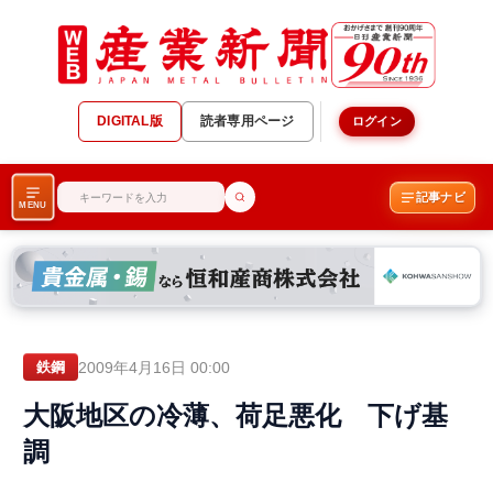
DIGITAL版
読者専用ページ
ログイン
記事ナビ
MENU
2009年4月16日 00:00
鉄鋼
大阪地区の冷薄、荷足悪化 下げ基
調