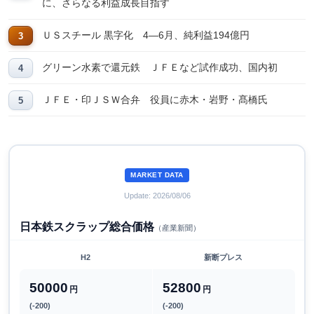
に、さらなる利益成長目指す
ＵＳスチール 黒字化 4―6月、純利益194億円
グリーン水素で還元鉄 ＪＦＥなど試作成功、国内初
ＪＦＥ・印ＪＳＷ合弁 役員に赤木・岩野・髙橋氏
MARKET DATA
Update: 2026/08/06
日本鉄スクラップ総合価格
（産業新聞）
H2
新断プレス
50000
52800
円
円
(-200)
(-200)