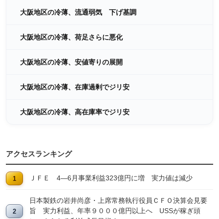
大阪地区の冷薄、流通弱気 下げ基調
大阪地区の冷薄、荷足さらに悪化
大阪地区の冷薄、安値寄りの展開
大阪地区の冷薄、在庫過剰でジリ安
大阪地区の冷薄、高在庫率でジリ安
アクセスランキング
ＪＦＥ 4―6月事業利益323億円に増 実力値は減少
日本製鉄の岩井尚彦・上席常務執行役員ＣＦＯ決算会見要
旨 実力利益、年率９０００億円以上へ USSが稼ぎ頭