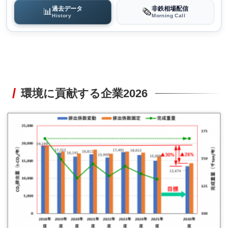
過去データ
非鉄相場配信
📊
🗞️
History
Morning Call
環境に貢献する企業2026