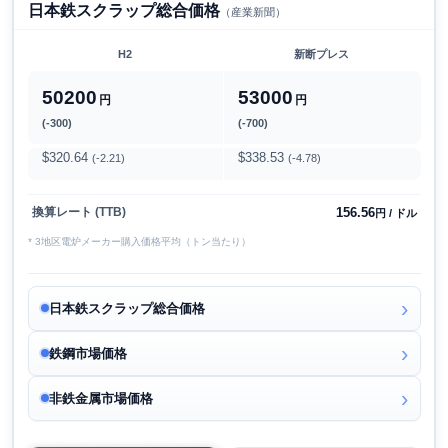
日本鉄スクラップ総合価格
（産業新聞）
H2
新断プレス
50200
53000
円
円
(-300)
(-700)
$320.64
$338.53
(-2.21)
(-4.78)
156.56
換算レート (TTB)
円 / ドル
* 3地区電炉メーカー購入価格平均（トン当たり）
日本鉄スクラップ総合価格
鉄鋼市場価格
非鉄金属市場価格