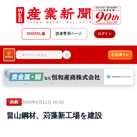
DIGITAL版
読者専用ページ
ログイン
記事ナビ
MENU
2009年6月11日 00:00
鉄鋼
畠山鋼材、苅藻新工場を建設