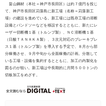
畠山鋼材（本社＝神戸市長田区）は約７億円を投じ
て、神戸市長田区苅藻島に新工場（名称＝苅藻新工
場）の建設を進めている。新工場には既存工場の溶断
設備とバンドソーなどを移設するとともに、新たにレ
ーザー切断機１基（トルンプ製）、ＮＣ溶断機１基
（日酸ＴＡＮＡＫＡ製）、３次元対応のブレーキプレ
ス１基（トルンプ製）を導入する予定で、８月から部
分稼働させ、９月中旬から全面稼働の計画。分散して
いる工場・設備を集約するとともに、加工の内製化を
図るのが狙い。新工場は中長期的に月間５００トンの
切板加工をめざす。