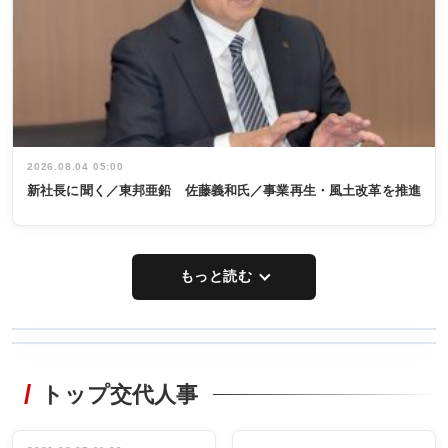
2026.08.04 05:00
新社長に聞く／東邦亜鉛 佐藤義和氏／事業再生・風土改革を推進
もっと読む
WORKING
RECYCLING
STYLE
トップ交代人事
タックトレー
非鉄業界で
ディング 創
働く／女性
立30周年記念
管理職編