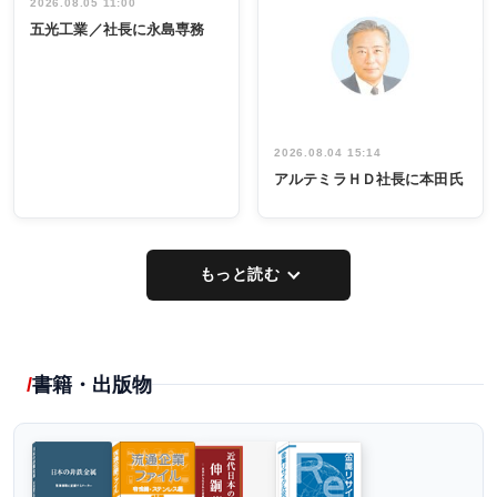
祝う 業界関
インタビュ
2026.08.05 11:00
INTERVIEW
INTERVIEW
係者ら220人
ー／社内ア
五光工業／社長に永島専務
出席
イデア発掘
し形に
2026.08.04 15:14
アルテミラＨＤ社長に本田氏
もっと読む
書籍・出版物