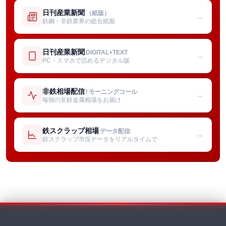
日刊産業新聞
（紙版）
→
鉄鋼・非鉄業界の総合紙面
日刊産業新聞
DIGITAL+TEXT
→
PC・スマホで読めるデジタル版
非鉄相場配信
/ モーニングコール
→
毎朝の非鉄金属相場をお届け
鉄スクラップ相場
データ配信
→
鉄スクラップ市況データをリアルタイムで