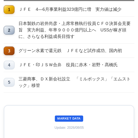
ＪＦＥ 4―6月事業利益323億円に増 実力値は減少
日本製鉄の岩井尚彦・上席常務執行役員ＣＦＯ決算会見要
旨 実力利益、年率９０００億円以上へ USSが稼ぎ頭
に、さらなる利益成長目指す
グリーン水素で還元鉄 ＪＦＥなど試作成功、国内初
ＪＦＥ・印ＪＳＷ合弁 役員に赤木・岩野・髙橋氏
三菱商事、ＤＸ新会社設立 「ミルボックス」「エムスト
ック」移管
MARKET DATA
Update: 2026/08/05