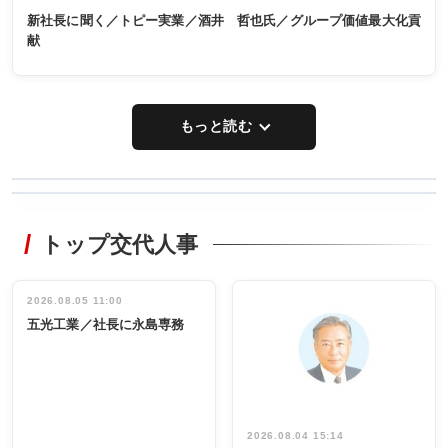
新社長に聞く／トピー実業／酒井 哲也氏／グループ価値最大化貢
献
もっと読む
WORKING
RECYCLING
STYLE
トップ交代人事
タックトレー
非鉄業界で
ディング 創
働く／女性
立30周年記念
管理職編
祝う 業界関
インタビュ
2026.08.05 11:00
INTERVIEW
INTERVIEW
係者ら220人
ー／社内ア
五光工業／社長に永島専務
出席
イデア発掘
し形に
2026.08.04 15:14