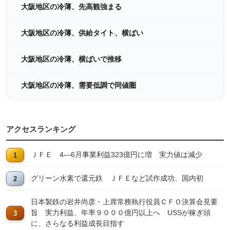
大阪地区の冷薄、先高観強まる
大阪地区の冷薄、供給タイト、横ばい
大阪地区の冷薄、横ばいで推移
大阪地区の冷薄、需要低調で同値圏
アクセスランキング
ＪＦＥ 4―6月事業利益323億円に増 実力値は減少
グリーン水素で還元鉄 ＪＦＥなど試作成功、国内初
日本製鉄の岩井尚彦・上席常務執行役員ＣＦＯ決算会見要
旨 実力利益、年率９０００億円以上へ USSが稼ぎ頭
に、さらなる利益成長目指す