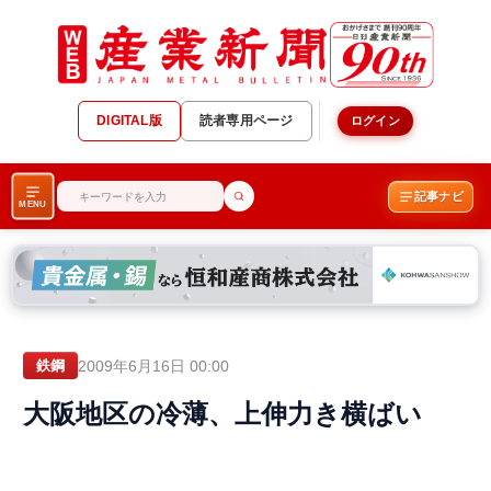
DIGITAL版
読者専用ページ
ログイン
記事ナビ
MENU
2009年6月16日 00:00
鉄鋼
大阪地区の冷薄、上伸力き横ばい