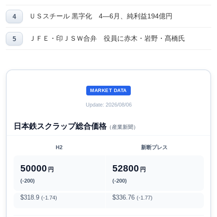
ＵＳスチール 黒字化 4―6月、純利益194億円
ＪＦＥ・印ＪＳＷ合弁 役員に赤木・岩野・髙橋氏
MARKET DATA
Update: 2026/08/06
日本鉄スクラップ総合価格
（産業新聞）
H2
新断プレス
50000
52800
円
円
(-200)
(-200)
$318.9
$336.76
(-1.74)
(-1.77)