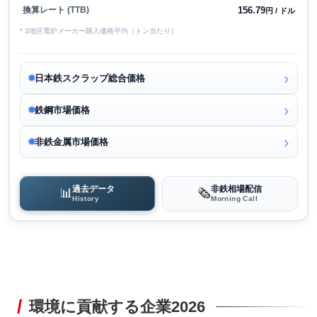
156.79
換算レート (TTB)
円 / ドル
* 3地区電炉メーカー購入価格平均（トン当たり）
日本鉄スクラップ総合価格
鉄鋼市場価格
非鉄金属市場価格
過去データ
非鉄相場配信
📊
🗞️
History
Morning Call
環境に貢献する企業2026