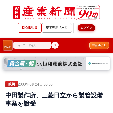
DIGITAL版
読者専用ページ
ログイン
記事ナビ
MENU
2009年6月24日 00:00
鉄鋼
中田製作所、三菱日立から製管設備
事業を譲受