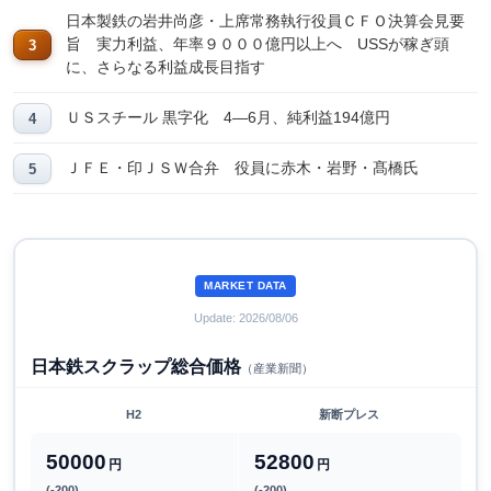
日本製鉄の岩井尚彦・上席常務執行役員ＣＦＯ決算会見要
旨 実力利益、年率９０００億円以上へ USSが稼ぎ頭
に、さらなる利益成長目指す
ＵＳスチール 黒字化 4―6月、純利益194億円
ＪＦＥ・印ＪＳＷ合弁 役員に赤木・岩野・髙橋氏
MARKET DATA
Update: 2026/08/06
日本鉄スクラップ総合価格
（産業新聞）
H2
新断プレス
50000
52800
円
円
(-200)
(-200)