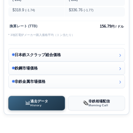
$318.9
$336.76
(-1.74)
(-1.77)
156.79
換算レート (TTB)
円 / ドル
* 3地区電炉メーカー購入価格平均（トン当たり）
日本鉄スクラップ総合価格
鉄鋼市場価格
非鉄金属市場価格
過去データ
非鉄相場配信
📊
🗞️
History
Morning Call