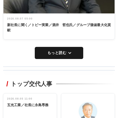
2026.08.07 05:00
新社長に聞く／トピー実業／酒井 哲也氏／グループ価値最大化貢
献
もっと読む
WORKING
RECYCLING
STYLE
トップ交代人事
タックトレー
非鉄業界で
ディング 創
働く／女性
立30周年記念
管理職編
祝う 業界関
インタビュ
2026.08.05 11:00
INTERVIEW
INTERVIEW
係者ら220人
ー／社内ア
五光工業／社長に永島専務
出席
イデア発掘
し形に