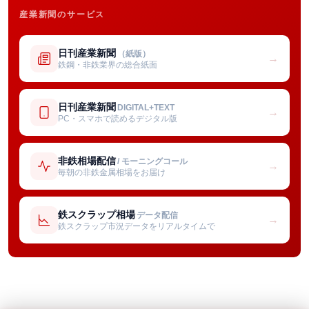
産業新聞のサービス
日刊産業新聞
（紙版）
→
鉄鋼・非鉄業界の総合紙面
日刊産業新聞
DIGITAL+TEXT
→
PC・スマホで読めるデジタル版
非鉄相場配信
/ モーニングコール
→
毎朝の非鉄金属相場をお届け
鉄スクラップ相場
データ配信
→
鉄スクラップ市況データをリアルタイムで