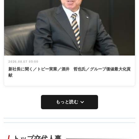
2026.08.07 05:00
新社長に聞く／トピー実業／酒井 哲也氏／グループ価値最大化貢
献
もっと読む
WORKING
RECYCLING
STYLE
トップ交代人事
タックトレー