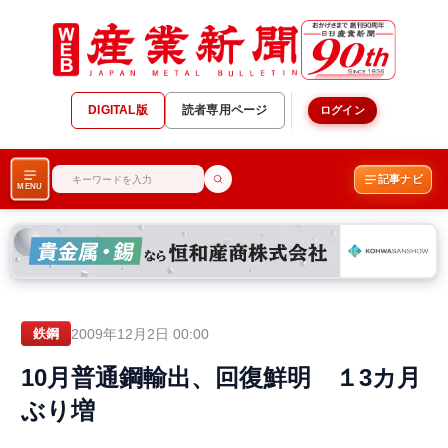
DIGITAL版
読者専用ページ
ログイン
記事ナビ
MENU
2009年12月2日 00:00
鉄鋼
10月普通鋼輸出、回復鮮明 １3カ月
ぶり増