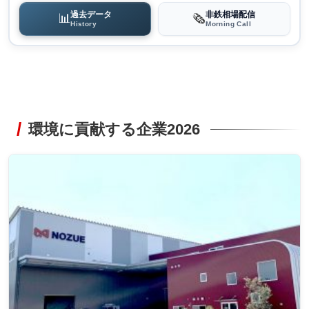
過去データ
非鉄相場配信
📊
🗞️
History
Morning Call
環境に貢献する企業2026