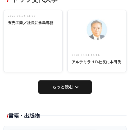
非鉄業界で
ディング 創
働く／女性
立30周年記念
管理職編
祝う 業界関
インタビュ
2026.08.05 11:00
INTERVIEW
INTERVIEW
係者ら220人
ー／社内ア
五光工業／社長に永島専務
出席
イデア発掘
し形に
2026.08.04 15:14
アルテミラＨＤ社長に本田氏
もっと読む
書籍・出版物