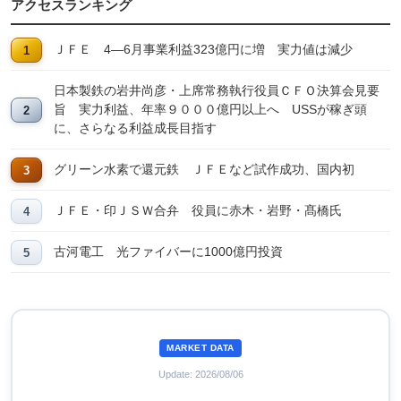
アクセスランキング
ＪＦＥ 4―6月事業利益323億円に増 実力値は減少
日本製鉄の岩井尚彦・上席常務執行役員ＣＦＯ決算会見要
旨 実力利益、年率９０００億円以上へ USSが稼ぎ頭
に、さらなる利益成長目指す
グリーン水素で還元鉄 ＪＦＥなど試作成功、国内初
ＪＦＥ・印ＪＳＷ合弁 役員に赤木・岩野・髙橋氏
古河電工 光ファイバーに1000億円投資
MARKET DATA
Update: 2026/08/06