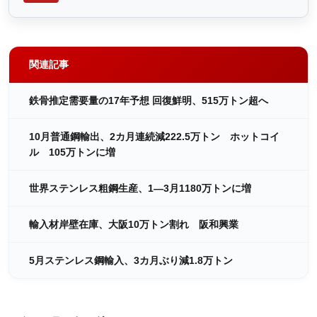
関連記事
鉄骨推定需要量の17年予想 回復鮮明、515万トン超へ
10月普通鋼輸出、2カ月連続減222.5万トン ホットコイ
ル 105万トンに増
世界ステンレス粗鋼生産、1―3月1180万トンに増
輸入材岸壁在庫、大阪10万トン割れ 阪和興業
5月ステンレス鋼輸入、3カ月ぶり減1.8万トン