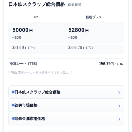
日本鉄スクラップ総合価格
（産業新聞）
H2
新断プレス
50000
52800
円
円
(-200)
(-200)
$318.9
$336.76
(-1.74)
(-1.77)
156.79
換算レート (TTB)
円 / ドル
* 3地区電炉メーカー購入価格平均（トン当たり）
日本鉄スクラップ総合価格
鉄鋼市場価格
非鉄金属市場価格