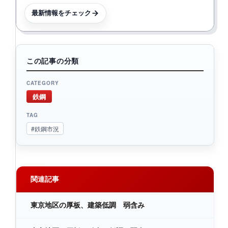
最新情報をチェック
この記事の分類
CATEGORY
鉄鋼
TAG
#鉄鋼市況
関連記事
東京地区の厚板、建築低調 弱含み