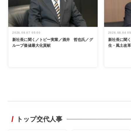
2026.08.07 05:00
2026.08.04 0
新社長に聞く／トピー実業／酒井 哲也氏／グ
新社長に聞
ループ価値最大化貢献
生・風土改
WORKING
STYLE
トップ交代人事
非鉄業界で
働く／女性