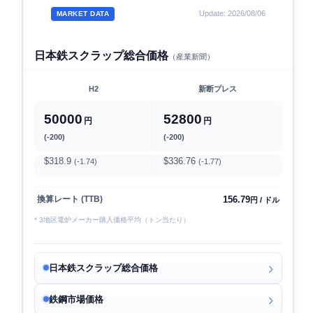
Update: 2026/08/06
MARKET DATA
日本鉄スクラップ総合価格
（産業新聞）
H2
新断プレス
50000
52800
円
円
(-200)
(-200)
$318.9
$336.76
(-1.74)
(-1.77)
156.79
換算レート (TTB)
円 / ドル
* 3地区電炉メーカー購入価格平均（トン当たり）
日本鉄スクラップ総合価格
鉄鋼市場価格