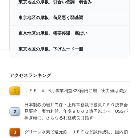
東京地区の厚板、引合い低調 弱含み
東京地区の厚板、荷足悪く弱基調
東京地区の厚板、需要停滞 底ばい
東京地区の厚板、下げムード一服
アクセスランキング
ＪＦＥ 4―6月事業利益323億円に増 実力値は減少
日本製鉄の岩井尚彦・上席常務執行役員ＣＦＯ決算会
見要旨 実力利益、年率９０００億円以上へ USSが
稼ぎ頭に、さらなる利益成長目指す
グリーン水素で還元鉄 ＪＦＥなど試作成功、国内初