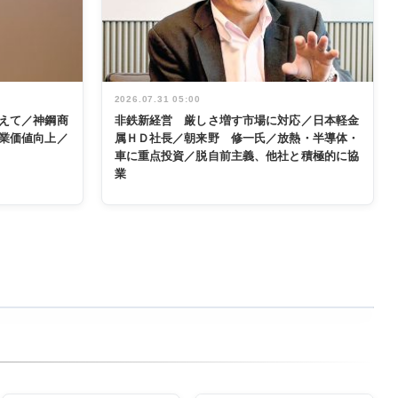
2026.07.31 05:00
えて／神鋼商
非鉄新経営 厳しさ増す市場に対応／日本軽金
業価値向上／
属ＨＤ社長／朝来野 修一氏／放熱・半導体・
車に重点投資／脱自前主義、他社と積極的に協
業