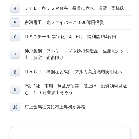
ＪＦＥ・印ＪＳＷ合弁 役員に赤木・岩野・髙橋氏
古河電工 光ファイバーに1000億円投資
ＵＳスチール 黒字化 4―6月、純利益194億円
神戸製鋼、アルミ・マグネ砂型鋳造品 生産能力を向
上 航空・防衛向け
ＵＡＣＪ・神鋼など8者 アルミ高度循環実用化へ
高炉3社 下期、利益が改善 値上げ・投資効果見込
む 4―6月業績出そろう
村上金属社長に村上専務が昇格