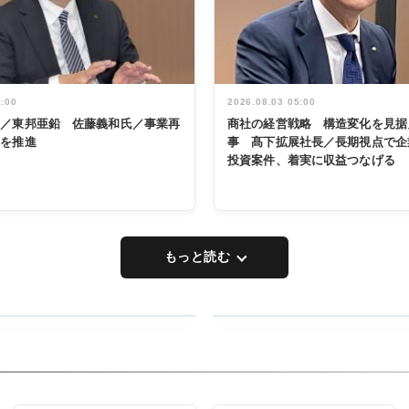
5:00
2026.08.03 05:00
く／東邦亜鉛 佐藤義和氏／事業再
商社の経営戦略 構造変化を見据
革を推進
事 髙下拡展社長／長期視点で企
投資案件、着実に収益つなげる
もっと読む
RECYCLING
タックトレー
ディング 創
立30周年記