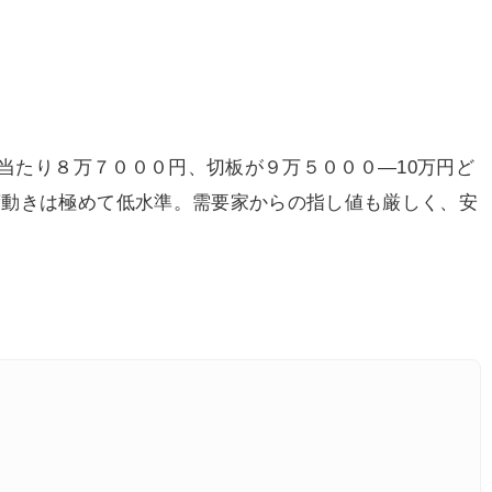
ン当たり８万７０００円、切板が９万５０００―10万円ど
荷動きは極めて低水準。需要家からの指し値も厳しく、安