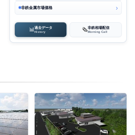
非鉄金属市場価格
過去データ
非鉄相場配信
📊
🗞️
History
Morning Call