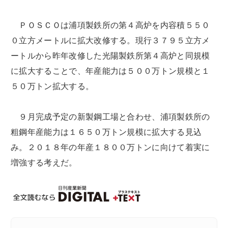
ＰＯＳＣＯは浦項製鉄所の第４高炉を内容積５５０
０立方メートルに拡大改修する。現行３７９５立方メ
ートルから昨年改修した光陽製鉄所第４高炉と同規模
に拡大することで、年産能力は５００万トン規模と１
５０万トン拡大する。
９月完成予定の新製鋼工場と合わせ、浦項製鉄所の
粗鋼年産能力は１６５０万トン規模に拡大する見込
み。２０１８年の年産１８００万トンに向けて着実に
増強する考えだ。