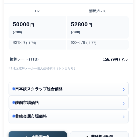
H2
新断プレス
50000
52800
円
円
(-200)
(-200)
$318.9
$336.76
(-1.74)
(-1.77)
156.79
換算レート (TTB)
円 / ドル
* 3地区電炉メーカー購入価格平均（トン当たり）
日本鉄スクラップ総合価格
鉄鋼市場価格
非鉄金属市場価格
過去データ
非鉄相場配信