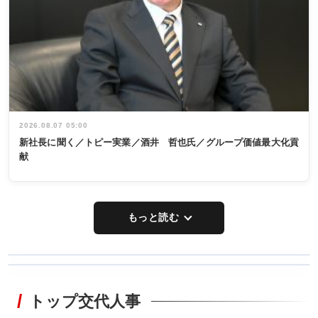
2026.08.07 05:00
新社長に聞く／トピー実業／酒井 哲也氏／グループ価値最大化貢
献
もっと読む
WORKING
RECYCLING
STYLE
トップ交代人事
タックトレー
非鉄業界で
ディング 創
働く／女性