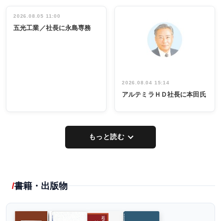
立30周年記念
管理職編
祝う 業界関
インタビュ
2026.08.05 11:00
INTERVIEW
INTERVIEW
係者ら220人
ー／社内ア
五光工業／社長に永島専務
出席
イデア発掘
し形に
2026.08.04 15:14
アルテミラＨＤ社長に本田氏
もっと読む
書籍・出版物