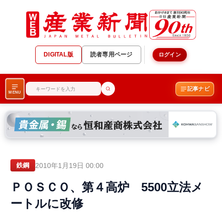
DIGITAL版
読者専用ページ
ログイン
記事ナビ
MENU
2010年1月19日 00:00
鉄鋼
ＰＯＳＣＯ、第４高炉 5500立法メ
ートルに改修