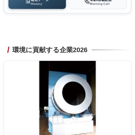
📊
🗞️
History
Morning Call
環境に貢献する企業2026