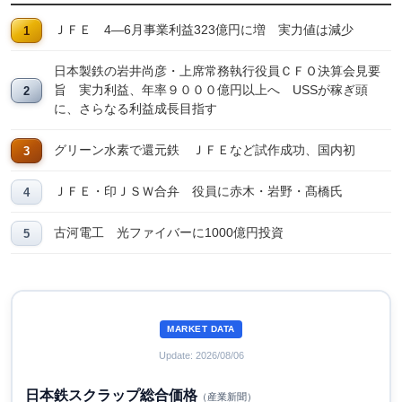
ＪＦＥ 4―6月事業利益323億円に増 実力値は減少
日本製鉄の岩井尚彦・上席常務執行役員ＣＦＯ決算会見要
旨 実力利益、年率９０００億円以上へ USSが稼ぎ頭
に、さらなる利益成長目指す
グリーン水素で還元鉄 ＪＦＥなど試作成功、国内初
ＪＦＥ・印ＪＳＷ合弁 役員に赤木・岩野・髙橋氏
古河電工 光ファイバーに1000億円投資
MARKET DATA
Update: 2026/08/06
日本鉄スクラップ総合価格
（産業新聞）