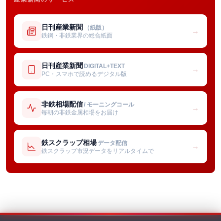
日刊産業新聞
（紙版）
→
鉄鋼・非鉄業界の総合紙面
日刊産業新聞
DIGITAL+TEXT
→
PC・スマホで読めるデジタル版
非鉄相場配信
/ モーニングコール
→
毎朝の非鉄金属相場をお届け
鉄スクラップ相場
データ配信
→
鉄スクラップ市況データをリアルタイムで