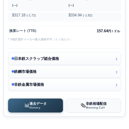
(―)
(―)
$317.18
$334.94
(-1.72)
(-1.82)
157.64
換算レート (TTB)
円 / ドル
* 3地区電炉メーカー購入価格平均（トン当たり）
日本鉄スクラップ総合価格
鉄鋼市場価格
非鉄金属市場価格
過去データ
非鉄相場配信
📊
🗞️
History
Morning Call