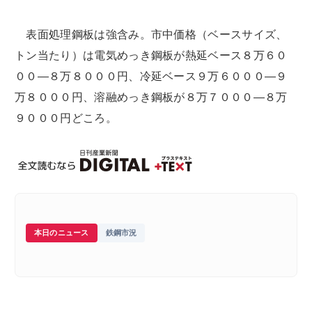
表面処理鋼板は強含み。市中価格（ベースサイズ、
トン当たり）は電気めっき鋼板が熱延ベース８万６０
００―８万８０００円、冷延ベース９万６０００―９
万８０００円、溶融めっき鋼板が８万７０００―８万
９０００円どころ。
本日のニュース
鉄鋼市況