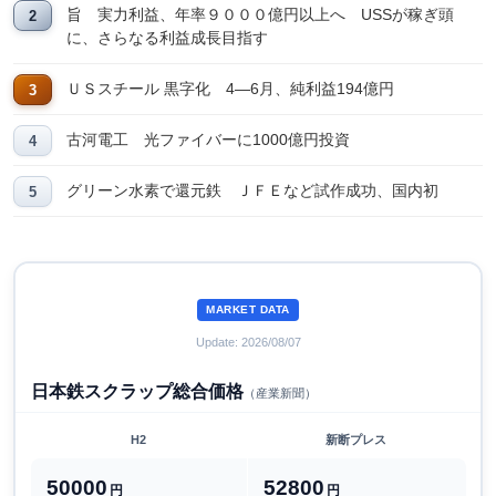
旨 実力利益、年率９０００億円以上へ USSが稼ぎ頭
に、さらなる利益成長目指す
ＵＳスチール 黒字化 4―6月、純利益194億円
古河電工 光ファイバーに1000億円投資
グリーン水素で還元鉄 ＪＦＥなど試作成功、国内初
MARKET DATA
Update: 2026/08/07
日本鉄スクラップ総合価格
（産業新聞）
H2
新断プレス
50000
52800
円
円