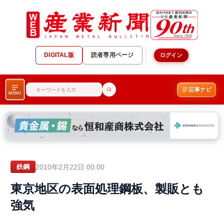
DIGITAL版
読者専用ページ
ログイン
記事ナビ
MENU
2010年2月22日 00:00
鉄鋼
東京地区の表面処理鋼板、製販とも
強気