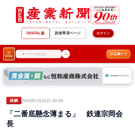
DIGITAL版
読者専用ページ
ログイン
記事ナビ
MENU
2010年2月26日 00:00
鉄鋼
「二番底懸念薄まる」 鉄連宗岡会
長