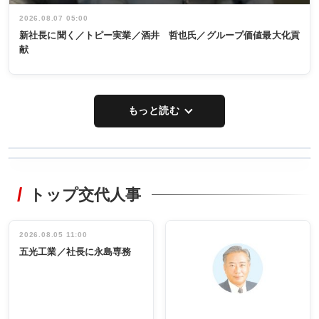
2026.08.07 05:00
新社長に聞く／トピー実業／酒井 哲也氏／グループ価値最大化貢
献
もっと読む
WORKING
RECYCLING
STYLE
トップ交代人事
タックトレー
非鉄業界で
ディング 創
働く／女性
立30周年記念
管理職編
祝う 業界関
インタビュ
2026.08.05 11:00
INTERVIEW
INTERVIEW
係者ら220人
ー／社内ア
五光工業／社長に永島専務
出席
イデア発掘
し形に