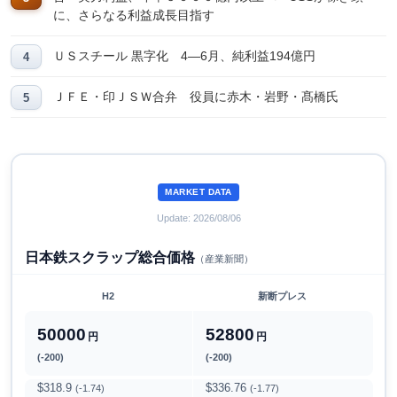
に、さらなる利益成長目指す
ＵＳスチール 黒字化 4―6月、純利益194億円
ＪＦＥ・印ＪＳＷ合弁 役員に赤木・岩野・髙橋氏
MARKET DATA
Update: 2026/08/06
日本鉄スクラップ総合価格
（産業新聞）
H2
新断プレス
50000
52800
円
円
(-200)
(-200)
$318.9
$336.76
(-1.74)
(-1.77)