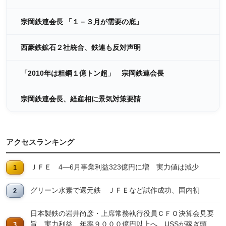
宗岡鉄連会長 「１－３月が需要の底」
西豪鉄鉱石２社統合、鉄連も反対声明
「2010年は粗鋼１億トン超」 宗岡鉄連会長
宗岡鉄連会長、経産相に景気対策要請
アクセスランキング
ＪＦＥ 4―6月事業利益323億円に増 実力値は減少
グリーン水素で還元鉄 ＪＦＥなど試作成功、国内初
日本製鉄の岩井尚彦・上席常務執行役員ＣＦＯ決算会見要
旨 実力利益、年率９０００億円以上へ USSが稼ぎ頭