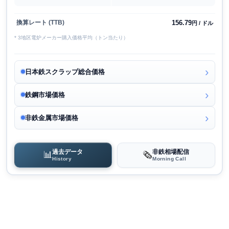
156.79
換算レート (TTB)
円 / ドル
* 3地区電炉メーカー購入価格平均（トン当たり）
日本鉄スクラップ総合価格
鉄鋼市場価格
非鉄金属市場価格
過去データ
非鉄相場配信
📊
🗞️
History
Morning Call