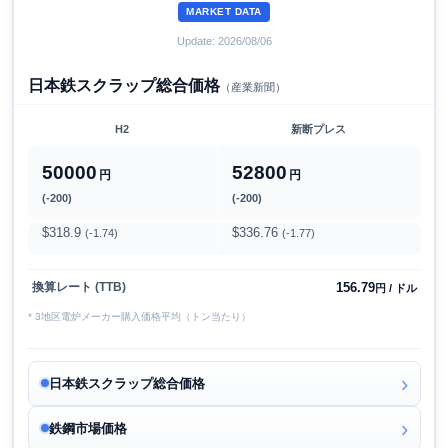
MARKET DATA
Update: 2026/08/06
日本鉄スクラップ総合価格
（産業新聞）
H2
新断プレス
50000
52800
円
円
(-200)
(-200)
$318.9
$336.76
(-1.74)
(-1.77)
156.79
換算レート (TTB)
円 / ドル
* 3地区電炉メーカー購入価格平均（トン当たり）
日本鉄スクラップ総合価格
鉄鋼市場価格