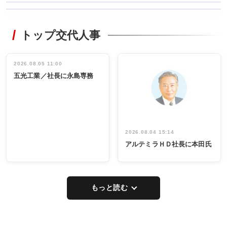
WORKING
RECYCLING
STYLE
トップ交代人事
タックトレー
非鉄業界で
ディング 創
働く／女性
立30周年記念
管理職編
祝う 業界関
インタビュ
2026.08.05 11:00
INTERVIEW
INTERVIEW
係者ら220人
ー／社内ア
五光工業／社長に永島専務
出席
イデア発掘
し形に
2026.08.04 15:14
アルテミラＨＤ社長に本田氏
もっと読む