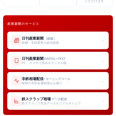
いただけます
産業新聞のサービス
日刊産業新聞
（紙版）
→
鉄鋼・非鉄業界の総合紙面
日刊産業新聞
DIGITAL+TEXT
→
PC・スマホで読めるデジタル版
非鉄相場配信
/ モーニングコール
→
毎朝の非鉄金属相場をお届け
鉄スクラップ相場
データ配信
→
鉄スクラップ市況データをリアルタイムで