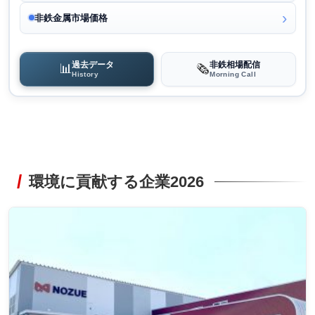
非鉄金属市場価格
過去データ
非鉄相場配信
📊
🗞️
History
Morning Call
環境に貢献する企業2026