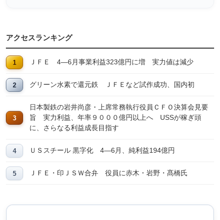
アクセスランキング
ＪＦＥ 4―6月事業利益323億円に増 実力値は減少
グリーン水素で還元鉄 ＪＦＥなど試作成功、国内初
日本製鉄の岩井尚彦・上席常務執行役員ＣＦＯ決算会見要
旨 実力利益、年率９０００億円以上へ USSが稼ぎ頭
に、さらなる利益成長目指す
ＵＳスチール 黒字化 4―6月、純利益194億円
ＪＦＥ・印ＪＳＷ合弁 役員に赤木・岩野・髙橋氏