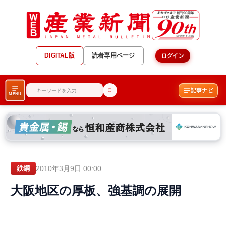
DIGITAL版
読者専用ページ
ログイン
記事ナビ
MENU
2010年3月9日 00:00
鉄鋼
大阪地区の厚板、強基調の展開