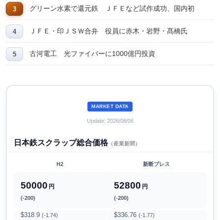
グリーン水素で還元鉄 ＪＦＥなど試作成功、国内初
ＪＦＥ・印ＪＳＷ合弁 役員に赤木・岩野・髙橋氏
古河電工 光ファイバーに1000億円投資
MARKET DATA
Update: 2026/08/06
日本鉄スクラップ総合価格
（産業新聞）
H2
新断プレス
50000
52800
円
円
(-200)
(-200)
$318.9
$336.76
(-1.74)
(-1.77)