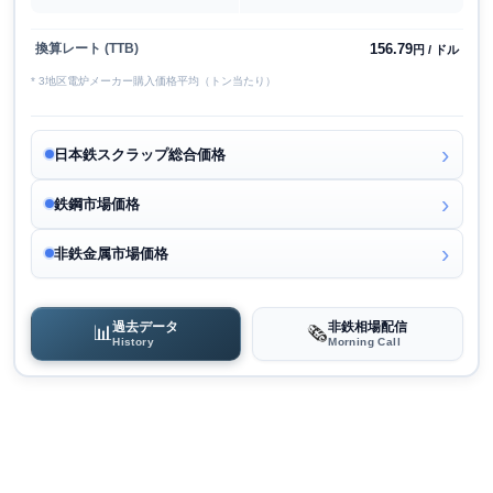
156.79
換算レート (TTB)
円 / ドル
* 3地区電炉メーカー購入価格平均（トン当たり）
日本鉄スクラップ総合価格
鉄鋼市場価格
非鉄金属市場価格
過去データ
非鉄相場配信
📊
🗞️
History
Morning Call