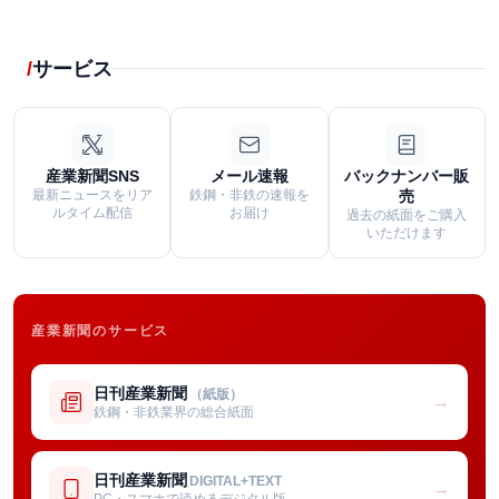
サービス
産業新聞SNS
メール速報
バックナンバー販
最新ニュースをリア
鉄鋼・非鉄の速報を
売
ルタイム配信
お届け
過去の紙面をご購入
いただけます
産業新聞のサービス
日刊産業新聞
（紙版）
→
鉄鋼・非鉄業界の総合紙面
日刊産業新聞
DIGITAL+TEXT
→
PC・スマホで読めるデジタル版