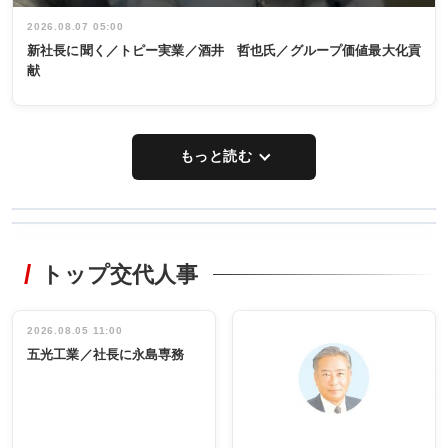
2026.08.07 05:00
新社長に聞く／トピー実業／酒井 哲也氏／グループ価値最大化貢
献
もっと読む
WORKING
RECYCLING
STYLE
トップ交代人事
タックトレー
非鉄業界で
ディング 創
働く／女性
立30周年記念
管理職編
祝う 業界関
インタビュ
2026.08.05 11:00
INTERVIEW
INTERVIEW
係者ら220人
ー／社内ア
五光工業／社長に永島専務
出席
イデア発掘
し形に