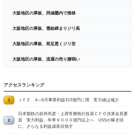
大阪地区の厚板、同値圏内で推移
大阪地区の厚板、需給締まりジリ高
大阪地区の厚板、荷足悪くジリ安
大阪地区の厚板、流通の売り腰弱い
アクセスランキング
ＪＦＥ 4―6月事業利益323億円に増 実力値は減少
日本製鉄の岩井尚彦・上席常務執行役員ＣＦＯ決算会見要
旨 実力利益、年率９０００億円以上へ USSが稼ぎ頭
に、さらなる利益成長目指す