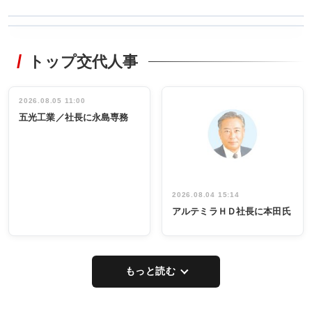
WORKING
RECYCLING
STYLE
トップ交代人事
タックトレー
非鉄業界で
ディング 創
働く／女性
立30周年記念
管理職編
祝う 業界関
インタビュ
2026.08.05 11:00
INTERVIEW
INTERVIEW
係者ら220人
ー／社内ア
五光工業／社長に永島専務
出席
イデア発掘
し形に
2026.08.04 15:14
アルテミラＨＤ社長に本田氏
もっと読む