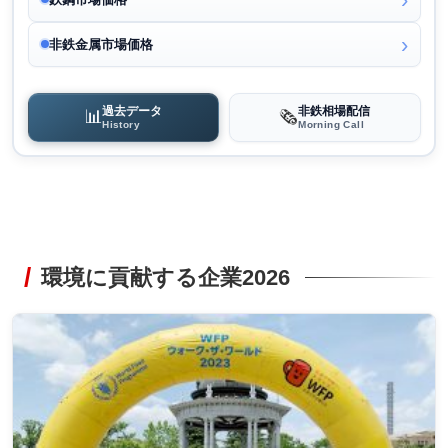
非鉄金属市場価格
過去データ
非鉄相場配信
📊
🗞️
History
Morning Call
環境に貢献する企業2026