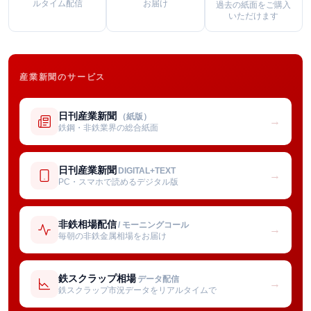
ルタイム配信
お届け
過去の紙面をご購入
いただけます
産業新聞のサービス
日刊産業新聞
（紙版）
→
鉄鋼・非鉄業界の総合紙面
日刊産業新聞
DIGITAL+TEXT
→
PC・スマホで読めるデジタル版
非鉄相場配信
/ モーニングコール
→
毎朝の非鉄金属相場をお届け
鉄スクラップ相場
データ配信
→
鉄スクラップ市況データをリアルタイムで