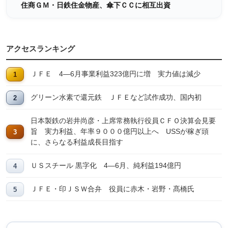
住商ＧＭ・日鉄住金物産、傘下ＣＣに相互出資
アクセスランキング
ＪＦＥ 4―6月事業利益323億円に増 実力値は減少
グリーン水素で還元鉄 ＪＦＥなど試作成功、国内初
日本製鉄の岩井尚彦・上席常務執行役員ＣＦＯ決算会見要
旨 実力利益、年率９０００億円以上へ USSが稼ぎ頭
に、さらなる利益成長目指す
ＵＳスチール 黒字化 4―6月、純利益194億円
ＪＦＥ・印ＪＳＷ合弁 役員に赤木・岩野・髙橋氏