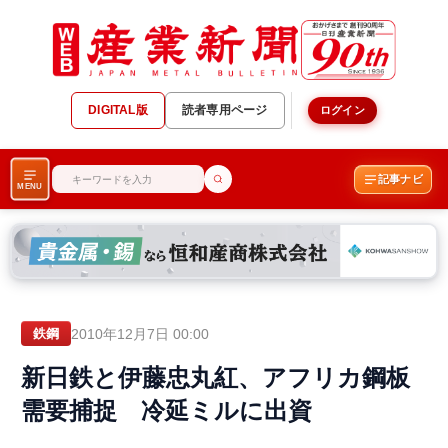
DIGITAL版
読者専用ページ
ログイン
記事ナビ
MENU
2010年12月7日 00:00
鉄鋼
新日鉄と伊藤忠丸紅、アフリカ鋼板
需要捕捉 冷延ミルに出資