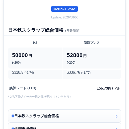
MARKET DATA
Update: 2026/08/06
日本鉄スクラップ総合価格
（産業新聞）
H2
新断プレス
50000
52800
円
円
(-200)
(-200)
$318.9
$336.76
(-1.74)
(-1.77)
156.79
換算レート (TTB)
円 / ドル
* 3地区電炉メーカー購入価格平均（トン当たり）
日本鉄スクラップ総合価格
鉄鋼市場価格