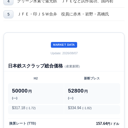
グリーン水素で還元鉄 ＪＦＥなど試作成功、国内初
ＪＦＥ・印ＪＳＷ合弁 役員に赤木・岩野・髙橋氏
MARKET DATA
Update: 2026/08/07
日本鉄スクラップ総合価格
（産業新聞）
H2
新断プレス
50000
52800
円
円
(―)
(―)
$317.18
$334.94
(-1.72)
(-1.82)
157.64
換算レート (TTB)
円 / ドル