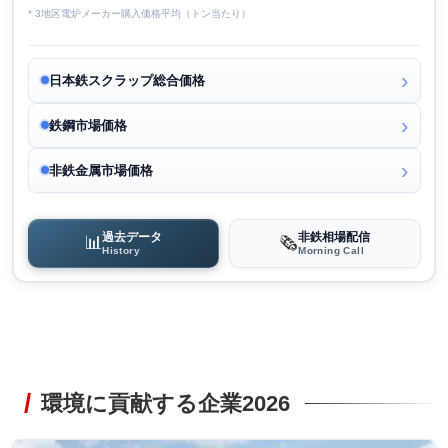
* 3地区電炉メーカー購入価格平均（トン当たり）
日本鉄スクラップ総合価格
鉄鋼市場価格
非鉄金属市場価格
過去データ
非鉄相場配信
📊
🗞️
History
Morning Call
環境に貢献する企業2026