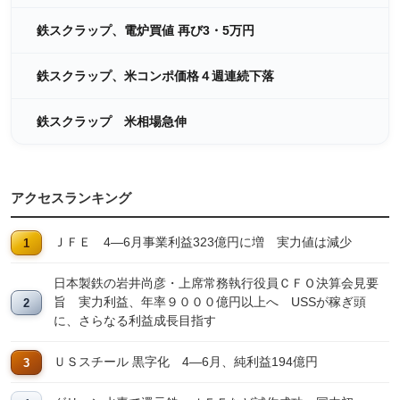
鉄スクラップ、電炉買値 再び3・5万円
鉄スクラップ、米コンポ価格４週連続下落
鉄スクラップ 米相場急伸
アクセスランキング
ＪＦＥ 4―6月事業利益323億円に増 実力値は減少
日本製鉄の岩井尚彦・上席常務執行役員ＣＦＯ決算会見要
旨 実力利益、年率９０００億円以上へ USSが稼ぎ頭
に、さらなる利益成長目指す
ＵＳスチール 黒字化 4―6月、純利益194億円