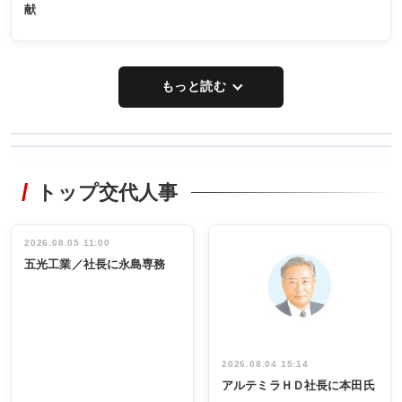
献
もっと読む
WORKING
RECYCLING
STYLE
トップ交代人事
タックトレー
非鉄業界で
ディング 創
働く／女性
立30周年記念
管理職編
祝う 業界関
インタビュ
2026.08.05 11:00
INTERVIEW
INTERVIEW
係者ら220人
ー／社内ア
五光工業／社長に永島専務
出席
イデア発掘
し形に
2026.08.04 15:14
アルテミラＨＤ社長に本田氏