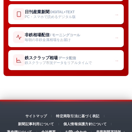
日刊産業新聞
DIGITAL+TEXT
→
PC・スマホで読めるデジタル版
非鉄相場配信
/ モーニングコール
→
毎朝の非鉄金属相場をお届け
鉄スクラップ相場
データ配信
→
鉄スクラップ市況データをリアルタイムで
サイトマップ
特定商取引法に基づく表記
新聞記事利用について
個人情報保護方針について