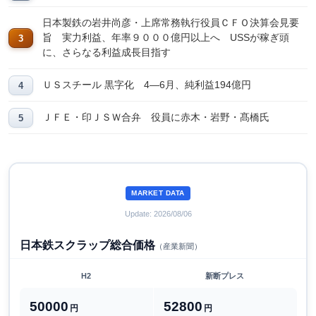
日本製鉄の岩井尚彦・上席常務執行役員ＣＦＯ決算会見要
旨 実力利益、年率９０００億円以上へ USSが稼ぎ頭
に、さらなる利益成長目指す
ＵＳスチール 黒字化 4―6月、純利益194億円
ＪＦＥ・印ＪＳＷ合弁 役員に赤木・岩野・髙橋氏
MARKET DATA
Update: 2026/08/06
日本鉄スクラップ総合価格
（産業新聞）
H2
新断プレス
50000
52800
円
円