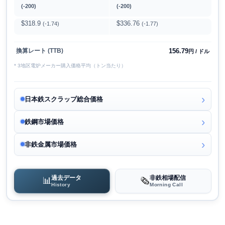
(-200)
(-200)
$318.9
$336.76
(-1.74)
(-1.77)
156.79
換算レート (TTB)
円 / ドル
* 3地区電炉メーカー購入価格平均（トン当たり）
日本鉄スクラップ総合価格
鉄鋼市場価格
非鉄金属市場価格
過去データ
非鉄相場配信
📊
🗞️
History
Morning Call