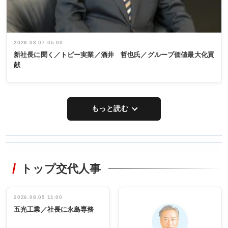
2026.08.07 05:00
新社長に聞く／トピー実業／酒井 哲也氏／グループ価値最大化貢
献
もっと読む
WORKING
RECYCLING
STYLE
トップ交代人事
タックトレー
非鉄業界で
ディング 創
働く／女性
立30周年記念
管理職編
祝う 業界関
インタビュ
2026.08.05 11:00
INTERVIEW
INTERVIEW
係者ら220人
ー／社内ア
五光工業／社長に永島専務
出席
イデア発掘
し形に