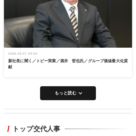
2026.08.07 05:00
新社長に聞く／トピー実業／酒井 哲也氏／グループ価値最大化貢
献
もっと読む
WORKING
RECYCLING
STYLE
トップ交代人事
タックトレー
非鉄業界で
ディング 創
働く／女性