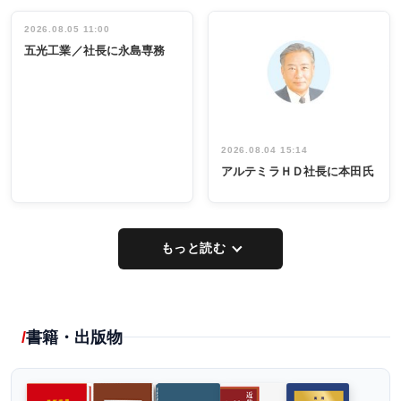
立30周年記念
管理職編
祝う 業界関
インタビュ
2026.08.05 11:00
INTERVIEW
INTERVIEW
係者ら220人
ー／社内ア
五光工業／社長に永島専務
出席
イデア発掘
し形に
2026.08.04 15:14
アルテミラＨＤ社長に本田氏
もっと読む
書籍・出版物