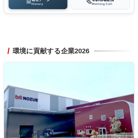
📊
🗞️
History
Morning Call
環境に貢献する企業2026