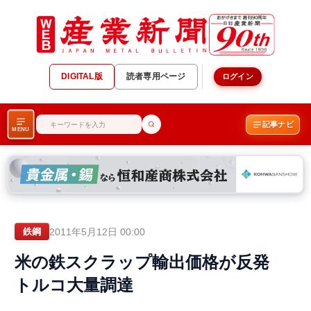
DIGITAL版
読者専用ページ
ログイン
記事ナビ
MENU
2011年5月12日 00:00
鉄鋼
米の鉄スクラップ輸出価格が反発
トルコ大量調達