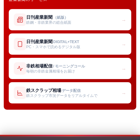
日刊産業新聞
（紙版）
→
鉄鋼・非鉄業界の総合紙面
日刊産業新聞
DIGITAL+TEXT
→
PC・スマホで読めるデジタル版
非鉄相場配信
/ モーニングコール
→
毎朝の非鉄金属相場をお届け
鉄スクラップ相場
データ配信
→
鉄スクラップ市況データをリアルタイムで