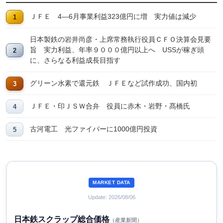
ＪＦＥ 4―6月事業利益323億円に増 実力値は減少
日本製鉄の岩井尚彦・上席常務執行役員ＣＦＯ決算会見要
旨 実力利益、年率９０００億円以上へ USSが稼ぎ頭
に、さらなる利益成長目指す
グリーン水素で還元鉄 ＪＦＥなど試作成功、国内初
ＪＦＥ・印ＪＳＷ合弁 役員に赤木・岩野・髙橋氏
古河電工 光ファイバーに1000億円投資
MARKET DATA
Update: 2026/08/06
日本鉄スクラップ総合価格
（産業新聞）