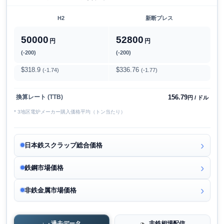
H2
新断プレス
50000
52800
円
円
(-200)
(-200)
$318.9
$336.76
(-1.74)
(-1.77)
156.79
換算レート (TTB)
円 / ドル
* 3地区電炉メーカー購入価格平均（トン当たり）
日本鉄スクラップ総合価格
鉄鋼市場価格
非鉄金属市場価格
過去データ
非鉄相場配信