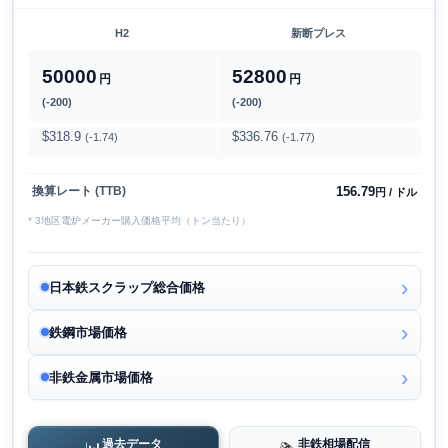
H2
新断プレス
50000
52800
円
円
(-200)
(-200)
$318.9
$336.76
(-1.74)
(-1.77)
156.79
換算レート (TTB)
円 / ドル
* 3地区電炉メーカー購入価格平均（トン当たり）
日本鉄スクラップ総合価格
鉄鋼市場価格
非鉄金属市場価格
過去データ
非鉄相場配信