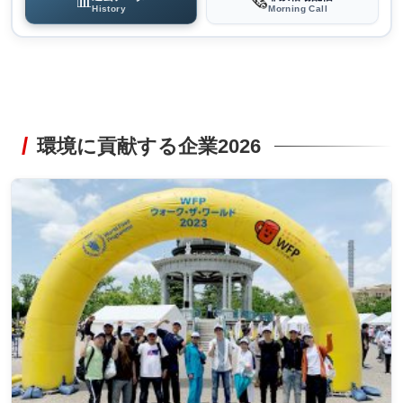
📊
🗞️
History
Morning Call
環境に貢献する企業2026