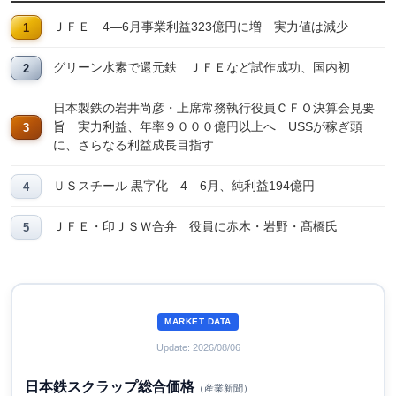
ＪＦＥ 4―6月事業利益323億円に増 実力値は減少
グリーン水素で還元鉄 ＪＦＥなど試作成功、国内初
日本製鉄の岩井尚彦・上席常務執行役員ＣＦＯ決算会見要
旨 実力利益、年率９０００億円以上へ USSが稼ぎ頭
に、さらなる利益成長目指す
ＵＳスチール 黒字化 4―6月、純利益194億円
ＪＦＥ・印ＪＳＷ合弁 役員に赤木・岩野・髙橋氏
MARKET DATA
Update: 2026/08/06
日本鉄スクラップ総合価格
（産業新聞）