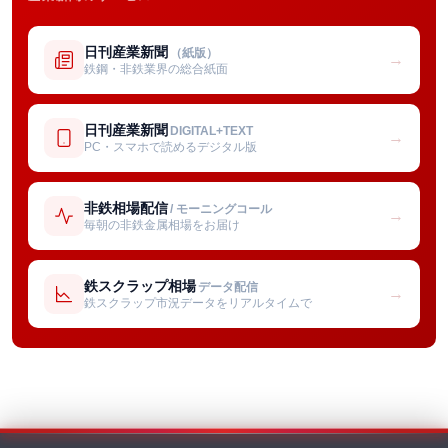
日刊産業新聞
（紙版）
→
鉄鋼・非鉄業界の総合紙面
日刊産業新聞
DIGITAL+TEXT
→
PC・スマホで読めるデジタル版
非鉄相場配信
/ モーニングコール
→
毎朝の非鉄金属相場をお届け
鉄スクラップ相場
データ配信
→
鉄スクラップ市況データをリアルタイムで