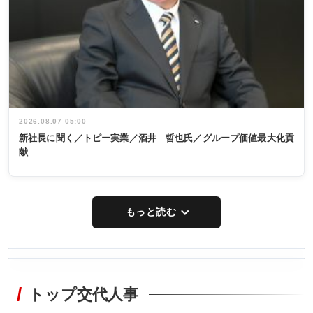
2026.08.07 05:00
新社長に聞く／トピー実業／酒井 哲也氏／グループ価値最大化貢
献
もっと読む
WORKING
RECYCLING
STYLE
トップ交代人事
タックトレー
非鉄業界で
ディング 創
働く／女性