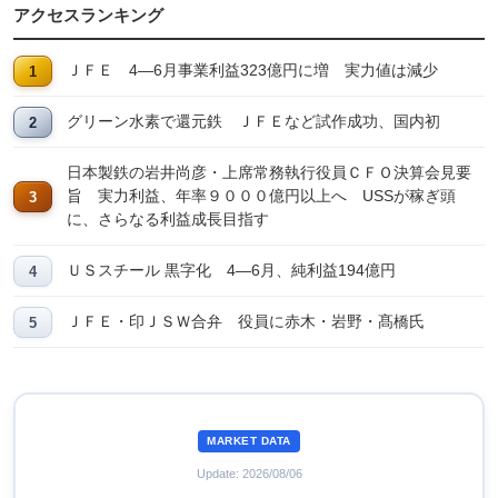
アクセスランキング
ＪＦＥ 4―6月事業利益323億円に増 実力値は減少
グリーン水素で還元鉄 ＪＦＥなど試作成功、国内初
日本製鉄の岩井尚彦・上席常務執行役員ＣＦＯ決算会見要
旨 実力利益、年率９０００億円以上へ USSが稼ぎ頭
に、さらなる利益成長目指す
ＵＳスチール 黒字化 4―6月、純利益194億円
ＪＦＥ・印ＪＳＷ合弁 役員に赤木・岩野・髙橋氏
MARKET DATA
Update: 2026/08/06