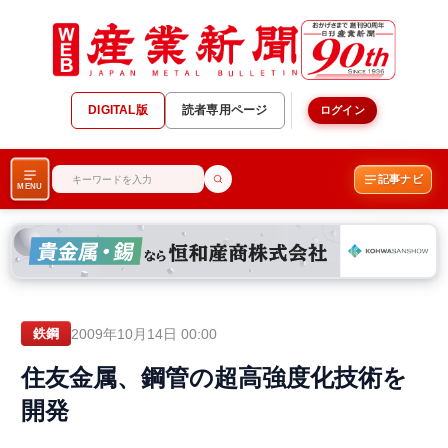
DIGITAL版
読者専用ページ
ログイン
記事ナビ
MENU
2009年10月14日 00:00
鉄鋼
住友金属、鋼管の超高強度化技術を
開発