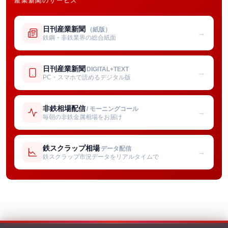
産業新聞のサービス
日刊産業新聞
（紙版）
→
鉄鋼・非鉄業界の総合紙面
日刊産業新聞
DIGITAL+TEXT
→
PC・スマホで読めるデジタル版
非鉄相場配信
/ モーニングコール
→
毎朝の非鉄金属相場をお届け
鉄スクラップ相場
データ配信
→
鉄スクラップ市況データをリアルタイムで