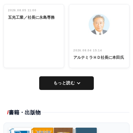
立30周年記念
管理職編
祝う 業界関
インタビュ
2026.08.05 11:00
INTERVIEW
INTERVIEW
係者ら220人
ー／社内ア
五光工業／社長に永島専務
出席
イデア発掘
し形に
2026.08.04 15:14
アルテミラＨＤ社長に本田氏
もっと読む
書籍・出版物