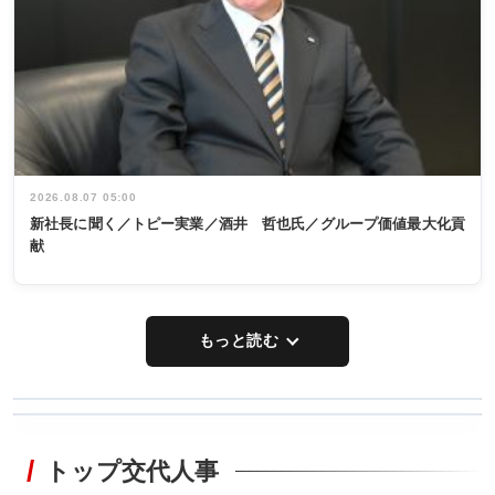
2026.08.07 05:00
新社長に聞く／トピー実業／酒井 哲也氏／グループ価値最大化貢
献
もっと読む
WORKING
RECYCLING
STYLE
トップ交代人事
タックトレー
非鉄業界で
ディング 創
働く／女性