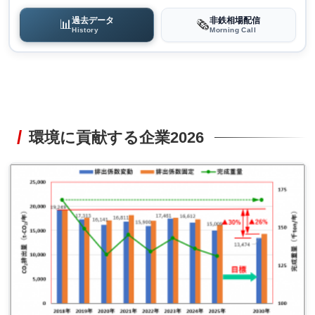
過去データ
非鉄相場配信
📊
🗞️
History
Morning Call
環境に貢献する企業2026