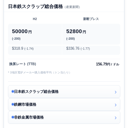
日本鉄スクラップ総合価格
（産業新聞）
H2
新断プレス
50000
52800
円
円
(-200)
(-200)
$318.9
$336.76
(-1.74)
(-1.77)
156.79
換算レート (TTB)
円 / ドル
* 3地区電炉メーカー購入価格平均（トン当たり）
日本鉄スクラップ総合価格
鉄鋼市場価格
非鉄金属市場価格