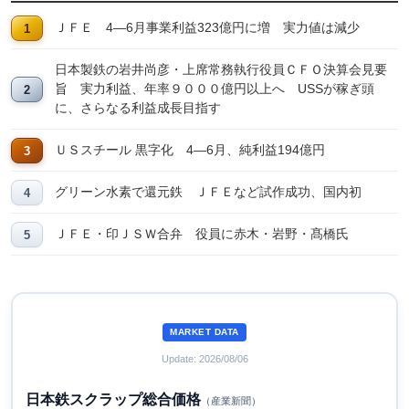
ＪＦＥ 4―6月事業利益323億円に増 実力値は減少
日本製鉄の岩井尚彦・上席常務執行役員ＣＦＯ決算会見要
旨 実力利益、年率９０００億円以上へ USSが稼ぎ頭
に、さらなる利益成長目指す
ＵＳスチール 黒字化 4―6月、純利益194億円
グリーン水素で還元鉄 ＪＦＥなど試作成功、国内初
ＪＦＥ・印ＪＳＷ合弁 役員に赤木・岩野・髙橋氏
MARKET DATA
Update: 2026/08/06
日本鉄スクラップ総合価格
（産業新聞）