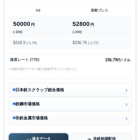
H2
新断プレス
50000
52800
円
円
(-200)
(-200)
$318.9
$336.76
(-1.74)
(-1.77)
156.79
換算レート (TTB)
円 / ドル
* 3地区電炉メーカー購入価格平均（トン当たり）
日本鉄スクラップ総合価格
鉄鋼市場価格
非鉄金属市場価格
過去データ
非鉄相場配信