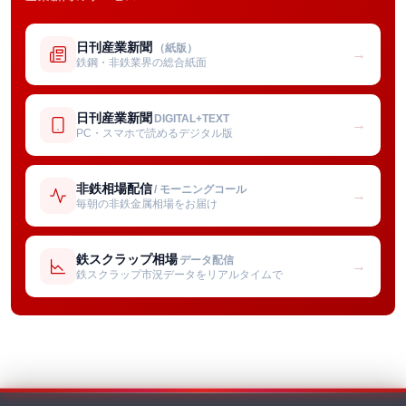
日刊産業新聞
（紙版）
→
鉄鋼・非鉄業界の総合紙面
日刊産業新聞
DIGITAL+TEXT
→
PC・スマホで読めるデジタル版
非鉄相場配信
/ モーニングコール
→
毎朝の非鉄金属相場をお届け
鉄スクラップ相場
データ配信
→
鉄スクラップ市況データをリアルタイムで