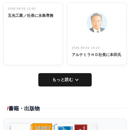
立30周年記念
管理職編
祝う 業界関
インタビュ
2026.08.05 11:00
INTERVIEW
INTERVIEW
係者ら220人
ー／社内ア
五光工業／社長に永島専務
出席
イデア発掘
し形に
2026.08.04 15:14
アルテミラＨＤ社長に本田氏
もっと読む
書籍・出版物