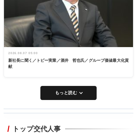
2026.08.07 05:00
新社長に聞く／トピー実業／酒井 哲也氏／グループ価値最大化貢
献
もっと読む
WORKING
RECYCLING
STYLE
トップ交代人事
タックトレー
非鉄業界で
ディング 創
働く／女性